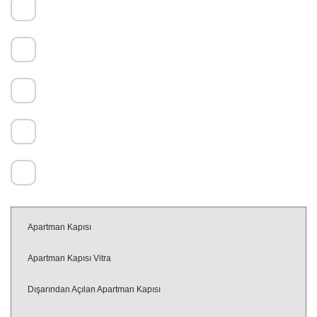
Başıbüyük Mahallesi, Papatya Sk. No:12, 34714 Maltepe/İstanbul
+90 (216) 421 04 46
+90 532 620 91 50
+90 532 267 21 19
info@turhanlarcelikkapi.com.tr
Apartman Kapısı
Apartman Kapısı Vitra
Dışarından Açılan Apartman Kapısı