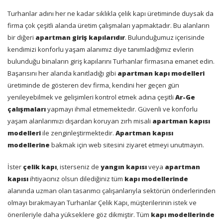
Turhanlar adını her ne kadar sıklıkla çelik kapı üretiminde duysak da
firma çok çeşitli alanda üretim çalışmaları yapmaktadır. Bu alanların
bir diğeri
apartman giriş kapılarıdır
. Bulunduğumuz içerisinde
kendimizi konforlu yaşam alanımız diye tanımladığımız evlerin
bulunduğu binaların giriş kapılarını Turhanlar firmasına emanet edin.
Başarısını her alanda kanıtladığı gibi
apartman kapı modelleri
üretiminde de gösteren dev firma, kendini her geçen gün
yenileyebilmek ve gelişimleri kontrol etmek adına çeşitli
Ar-Ge
çalışmaları
yapmayı ihmal etmemektedir. Güvenli ve konforlu
yaşam alanlarımızı dışardan koruyan zırh misali
apartman kapısı
modelleri
ile zenginleştirmektedir.
Apartman kapısı
modellerine
bakmak için web sitesini ziyaret etmeyi unutmayın.
İster
çelik kapı
, isterseniz de
yangın kapısı
veya
apartman
kapısı
ihtiyacınız olsun dilediğiniz tüm
kapı modellerinde
alanında uzman olan tasarımcı çalışanlarıyla sektörün önderlerinden
olmayı bırakmayan Turhanlar Çelik Kapı, müşterilerinin istek ve
önerileriyle daha yükseklere göz dikmiştir. Tüm
kapı modellerinde