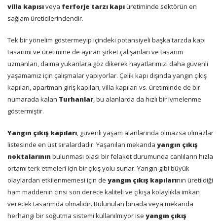
villa kapısı
veya
ferforje tarzı kapı
üretiminde sektörün en
sağlam üreticilerindendir.
Tek bir yönelim göstermeyip içindeki potansiyeli başka tarzda kapı
tasarımı ve üretimine de ayıran şirket çalışanları ve tasarım
uzmanları, daima yukarılara göz dikerek hayatlarımızı daha güvenli
yaşamamız için çalışmalar yapıyorlar. Çelik kapı dışında yangın çıkış
kapıları, apartman giriş kapıları, villa kapıları vs. üretiminde de bir
numarada kalan
Turhanlar
, bu alanlarda da hızlı bir ivmelenme
göstermiştir.
Yangın çıkış kapıları
, güvenli yaşam alanlarında olmazsa olmazlar
listesinde en üst sıralardadır. Yaşanılan mekanda
yangın çıkış
noktalarının
bulunması olası bir felaket durumunda canlıların hızla
ortamı terk etmeleri için bir çıkış yolu sunar. Yangın gibi büyük
olaylardan etkilenmemesi için de
yangın çıkış kapıları
nın üretildiği
ham maddenin cinsi son derece kaliteli ve çıkışa kolaylıkla imkan
verecek tasarımda olmalıdır. Bulunulan binada veya mekanda
herhangi bir soğutma sistemi kullanılmıyor ise
yangın çıkış