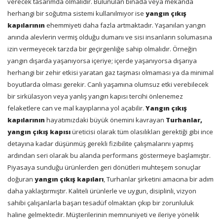
verecek tasarımda olmalıdır. Bulunulan binada veya mekanda
herhangi bir soğutma sistemi kullanılmıyor ise
yangın çıkış
kapılarının
ehemmiyeti daha fazla artmaktadır. Yaşanılan yangın
anında alevlerin vermiş olduğu dumanı ve sisi insanların solumasına
izin vermeyecek tarzda bir geçirgenliğe sahip olmalıdır. Örneğin
yangın dışarda yaşanıyorsa içeriye; içerde yaşanıyorsa dışarıya
herhangi bir zehir etkisi yaratan gaz taşması olmaması ya da minimal
boyutlarda olması gerekir. Canlı yaşamına olumsuz etki verebilecek
bir sirkülasyon veya yanlış yangın kapısı tercihi önlenemez
felaketlere can ve mal kayıplarına yol açabilir.
Yangın çıkış
kapılarının
hayatımızdaki büyük önemini kavrayan
Turhanlar,
yangın çıkış kapısı
üreticisi olarak tüm olasılıkları gerektiği gibi ince
detayına kadar düşünmüş gerekli fizibilite çalışmalarını yapmış
ardından seri olarak bu alanda performans göstermeye başlamıştır.
Piyasaya sunduğu ürünlerden geri dönütleri muhteşem sonuçlar
doğuran
yangın çıkış kapıları
, Turhanlar şirketini amacına bir adım
daha yaklaştırmıştır. Kaliteli ürünlerle ve uygun, disiplinli, vizyon
sahibi çalışanlarla başarı tesadüf olmaktan çıkıp bir zorunluluk
haline gelmektedir. Müşterilerinin memnuniyeti ve ileriye yönelik