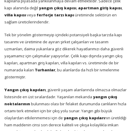
kapılarla piyasada yankılanmaya devam etmektedir. Sadece çelik
kapı alanında değil
yangın çıkış kapısı
,
apartman giriş kapısı
,
villa kapısı
veya
ferforje tarzı kapı
üretiminde sektörün en
sağlam üreticilerindendir.
Tek bir yönelim göstermeyip içindeki potansiyeli başka tarzda kapı
tasarımı ve üretimine de ayıran şirket çalışanları ve tasarım
uzmanları, daima yukarılara göz dikerek hayatlarımızı daha güvenli
yaşamamız için çalışmalar yapıyorlar. Çelik kapı dışında yangın çıkış
kapıları, apartman giriş kapıları, villa kapıları vs. üretiminde de bir
numarada kalan
Turhanlar
, bu alanlarda da hızlı bir ivmelenme
göstermiştir.
Yangın çıkış kapıları
, güvenli yaşam alanlarında olmazsa olmazlar
listesinde en üst sıralardadır. Yaşanılan mekanda
yangın çıkış
noktalarının
bulunması olası bir felaket durumunda canlıların hızla
ortamı terk etmeleri için bir çıkış yolu sunar. Yangın gibi büyük
olaylardan etkilenmemesi için de
yangın çıkış kapıları
nın üretildiği
ham maddenin cinsi son derece kaliteli ve çıkışa kolaylıkla imkan