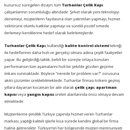
kusursuz süregelen dizayn; tüm
Turhanlar Çelik Kapı
çalışanlarının sorumluluğu altındadır. Şirket olarak yeni teknolojiyi
denemeyi, müşterilerin faydasına olan yatırımları yapmayı, hizmet
sektörüne olumlu katkılar yapmayı ve sürekli pozitif ivmede
ilerlemeyi kendilerine hedef olarak belirlemişlerdir.
Turhanlar Çelik Kapı
, kullandığı
kalite kontrol sistemi
tekniği
ile hedeflerinin daha hızlı ve gerçekçi olması adına çeşitli faaliyetler
yapar. Bu geliştirdiği taktik, belirli bir süreçte ortaya konulan
performansın tüm aşamalarını hızlı bir şekilde gözden geçirme
imkanı sunmaktadır. Böylece “nerede bir problem var?” sorusuna
akılcı çözümler üretilebilmektedir. Turhanlar firması kökeni geçmiş
yıllara dayanan kocaman bir aile olarak
çelik çapı
,
apartman
kapısı
veya
yangın kapısı
üretim alanlarında öncü olmaya devam
etmektedir.
Müşterilerine şimdilik Türkiye çapında hizmet veren Turhanlar
markası, yaptığı kaliteli işlerle kısa sürede kendini global bir firma
haline getirecektir. Türkiye’nin her bölgesinde müşteri memnuniyeti