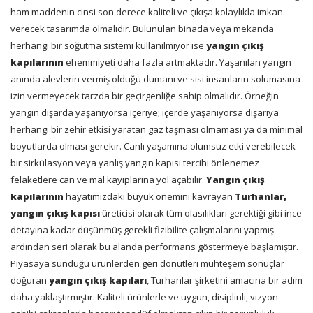
ham maddenin cinsi son derece kaliteli ve çıkışa kolaylıkla imkan
verecek tasarımda olmalıdır. Bulunulan binada veya mekanda
herhangi bir soğutma sistemi kullanılmıyor ise
yangın çıkış
kapılarının
ehemmiyeti daha fazla artmaktadır. Yaşanılan yangın
anında alevlerin vermiş olduğu dumanı ve sisi insanların solumasına
izin vermeyecek tarzda bir geçirgenliğe sahip olmalıdır. Örneğin
yangın dışarda yaşanıyorsa içeriye; içerde yaşanıyorsa dışarıya
herhangi bir zehir etkisi yaratan gaz taşması olmaması ya da minimal
boyutlarda olması gerekir. Canlı yaşamına olumsuz etki verebilecek
bir sirkülasyon veya yanlış yangın kapısı tercihi önlenemez
felaketlere can ve mal kayıplarına yol açabilir.
Yangın çıkış
kapılarının
hayatımızdaki büyük önemini kavrayan
Turhanlar,
yangın çıkış kapısı
üreticisi olarak tüm olasılıkları gerektiği gibi ince
detayına kadar düşünmüş gerekli fizibilite çalışmalarını yapmış
ardından seri olarak bu alanda performans göstermeye başlamıştır.
Piyasaya sunduğu ürünlerden geri dönütleri muhteşem sonuçlar
doğuran
yangın çıkış kapıları
, Turhanlar şirketini amacına bir adım
daha yaklaştırmıştır. Kaliteli ürünlerle ve uygun, disiplinli, vizyon