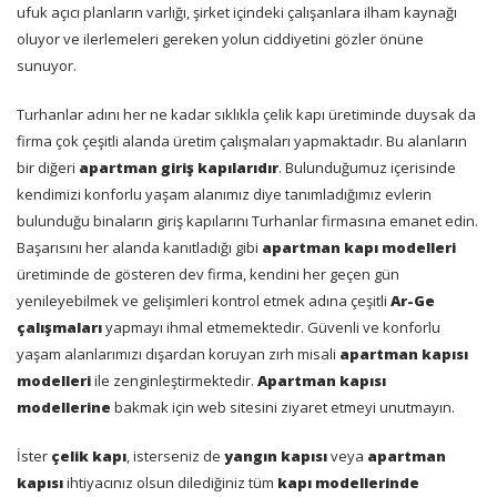
ufuk açıcı planların varlığı, şirket içindeki çalışanlara ilham kaynağı
oluyor ve ilerlemeleri gereken yolun ciddiyetini gözler önüne
sunuyor.
Turhanlar adını her ne kadar sıklıkla çelik kapı üretiminde duysak da
firma çok çeşitli alanda üretim çalışmaları yapmaktadır. Bu alanların
bir diğeri
apartman giriş kapılarıdır
. Bulunduğumuz içerisinde
kendimizi konforlu yaşam alanımız diye tanımladığımız evlerin
bulunduğu binaların giriş kapılarını Turhanlar firmasına emanet edin.
Başarısını her alanda kanıtladığı gibi
apartman kapı modelleri
üretiminde de gösteren dev firma, kendini her geçen gün
yenileyebilmek ve gelişimleri kontrol etmek adına çeşitli
Ar-Ge
çalışmaları
yapmayı ihmal etmemektedir. Güvenli ve konforlu
yaşam alanlarımızı dışardan koruyan zırh misali
apartman kapısı
modelleri
ile zenginleştirmektedir.
Apartman kapısı
modellerine
bakmak için web sitesini ziyaret etmeyi unutmayın.
İster
çelik kapı
, isterseniz de
yangın kapısı
veya
apartman
kapısı
ihtiyacınız olsun dilediğiniz tüm
kapı modellerinde