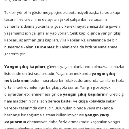
Tek bir yönelim göstermeyip içindeki potansiyeli başka tarzda kapı
tasarımı ve üretimine de ayıran şirket çalışanları ve tasarım
uzmanları, daima yukarılara göz dikerek hayatlarımızı daha güvenli
yaşamamız için çalışmalar yapıyorlar. Çelik kapı dışında yangın çıkış
kapıları, apartman giriş kapıları, villa kapıları vs. üretiminde de bir
numarada kalan
Turhanlar
, bu alanlarda da hızlı bir ivmelenme
göstermiştir.
Yangın çıkış kapıları
, güvenli yaşam alanlarında olmazsa olmazlar
listesinde en üst sıralardadır. Yaşanılan mekanda
yangın çıkış
noktalarının
bulunması olası bir felaket durumunda canlıların hızla
ortamı terk etmeleri için bir çıkış yolu sunar. Yangın gibi büyük
olaylardan etkilenmemesi için de
yangın çıkış kapıları
nın üretildiği
ham maddenin cinsi son derece kaliteli ve çıkışa kolaylıkla imkan
verecek tasarımda olmalıdır. Bulunulan binada veya mekanda
herhangi bir soğutma sistemi kullanılmıyor ise
yangın çıkış
kapılarının
ehemmiyeti daha fazla artmaktadır. Yaşanılan yangın
anında alevlerin vermiş olduğu dumanı ve sisi insanların solumasına