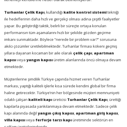
Turhanlar Çelik Kapı
, kullandığı
kalite kontrol sistemi
tekniği
ile hedeflerinin daha hızlı ve gerçekçi olması adına çeşitli faaliyetler
yapar. Bu geliştirdiği taktik, belirli bir süreçte ortaya konulan
performansın tüm aşamalarını hızlı bir şekilde gözden geçirme
imkanı sunmaktadır. Böylece “nerede bir problem var?” sorusuna
akılcı çözümler üretilebilmektedir. Turhanlar firması kökeni geçmiş
yıllara dayanan kocaman bir aile olarak
çelik çapı
,
apartman
kapısı
veya
yangın kapısı
üretim alanlarında öncü olmaya devam
etmektedir.
Müşterilerine şimdilik Türkiye çapında hizmet veren Turhanlar
markası, yaptığı kaliteli işlerle kısa sürede kendini global bir firma
haline getirecektir. Türkiye’nin her bölgesinde müşteri memnuniyeti
odaklı çalışan
kaliteli kapı
üreticisi
Turhanlar Çelik Kapı
, ürettiği
kapılarla piyasada yankılanmaya devam etmektedir. Sadece çelik
kapı alanında değil
yangın çıkış kapısı
,
apartman giriş kapısı
,
villa kapısı
veya
ferforje tarzı kapı
üretiminde sektörün en
sağlam üreticilerindendir.