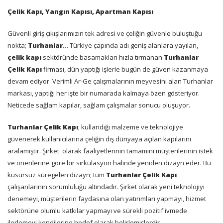
Çelik Kapı, Yangın Kapısı, Apartman Kapısı
Güvenli giriş çıkışlarımızın tek adresi ve çeliğin güvenle buluştuğu
nokta;
Turhanlar
… Türkiye çapında adı geniş alanlara yayılan,
çelik kapı
sektöründe basamakları hızla tırmanan
Turhanlar
Çelik Kapı
firması, dün yaptığı işlerle bugün de güven kazanmaya
devam ediyor. Verimli Ar-Ge çalışmalarının meyvesini alan Turhanlar
markası, yaptığı her işte bir numarada kalmaya özen gösteriyor.
Neticede sağlam kapılar, sağlam çalışmalar sonucu oluşuyor.
Turhanlar Çelik Kapı
; kullandığı malzeme ve teknolojiye
güvenerek kullanıcılarına çeliğin dış dünyaya açılan kapılarını
aralamıştır. Şirket
olarak faaliyetlerinin tamamını müşterilerinin istek
ve önerilerine göre bir sirkülasyon halinde yeniden dizayn eder. Bu
kusursuz süregelen dizayn; tüm
Turhanlar Çelik Kapı
çalışanlarının sorumluluğu altındadır. Şirket olarak yeni teknolojiyi
denemeyi, müşterilerin faydasına olan yatırımları yapmayı, hizmet
sektörüne olumlu katkılar yapmayı ve sürekli pozitif ivmede
ilerlemeyi kendilerine hedef olarak belirlemişlerdir.