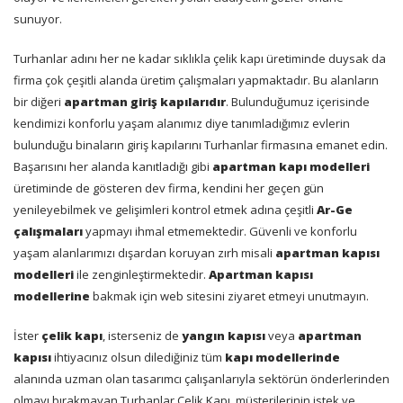
sunuyor.
Turhanlar adını her ne kadar sıklıkla çelik kapı üretiminde duysak da
firma çok çeşitli alanda üretim çalışmaları yapmaktadır. Bu alanların
bir diğeri
apartman giriş kapılarıdır
. Bulunduğumuz içerisinde
kendimizi konforlu yaşam alanımız diye tanımladığımız evlerin
bulunduğu binaların giriş kapılarını Turhanlar firmasına emanet edin.
Başarısını her alanda kanıtladığı gibi
apartman kapı modelleri
üretiminde de gösteren dev firma, kendini her geçen gün
yenileyebilmek ve gelişimleri kontrol etmek adına çeşitli
Ar-Ge
çalışmaları
yapmayı ihmal etmemektedir. Güvenli ve konforlu
yaşam alanlarımızı dışardan koruyan zırh misali
apartman kapısı
modelleri
ile zenginleştirmektedir.
Apartman kapısı
modellerine
bakmak için web sitesini ziyaret etmeyi unutmayın.
İster
çelik kapı
, isterseniz de
yangın kapısı
veya
apartman
kapısı
ihtiyacınız olsun dilediğiniz tüm
kapı modellerinde
alanında uzman olan tasarımcı çalışanlarıyla sektörün önderlerinden
olmayı bırakmayan Turhanlar Çelik Kapı, müşterilerinin istek ve