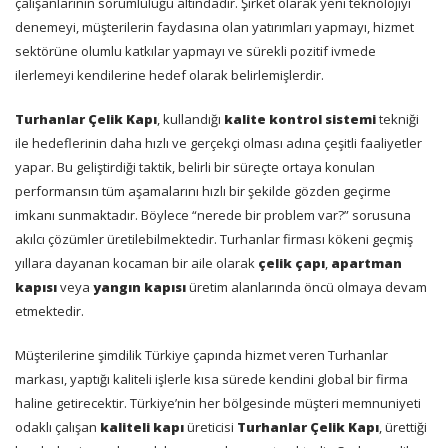
çalışanlarının sorumluluğu altındadır. Şirket olarak yeni teknolojiyi
denemeyi, müşterilerin faydasına olan yatırımları yapmayı, hizmet
sektörüne olumlu katkılar yapmayı ve sürekli pozitif ivmede
ilerlemeyi kendilerine hedef olarak belirlemişlerdir.
Turhanlar Çelik Kapı
, kullandığı
kalite kontrol sistemi
tekniği
ile hedeflerinin daha hızlı ve gerçekçi olması adına çeşitli faaliyetler
yapar. Bu geliştirdiği taktik, belirli bir süreçte ortaya konulan
performansın tüm aşamalarını hızlı bir şekilde gözden geçirme
imkanı sunmaktadır. Böylece “nerede bir problem var?” sorusuna
akılcı çözümler üretilebilmektedir. Turhanlar firması kökeni geçmiş
yıllara dayanan kocaman bir aile olarak
çelik çapı
,
apartman
kapısı
veya
yangın kapısı
üretim alanlarında öncü olmaya devam
etmektedir.
Müşterilerine şimdilik Türkiye çapında hizmet veren Turhanlar
markası, yaptığı kaliteli işlerle kısa sürede kendini global bir firma
haline getirecektir. Türkiye’nin her bölgesinde müşteri memnuniyeti
odaklı çalışan
kaliteli kapı
üreticisi
Turhanlar Çelik Kapı
, ürettiği