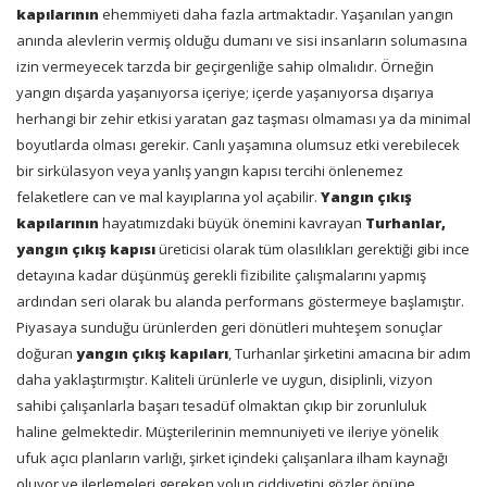
kapılarının
ehemmiyeti daha fazla artmaktadır. Yaşanılan yangın
anında alevlerin vermiş olduğu dumanı ve sisi insanların solumasına
izin vermeyecek tarzda bir geçirgenliğe sahip olmalıdır. Örneğin
yangın dışarda yaşanıyorsa içeriye; içerde yaşanıyorsa dışarıya
herhangi bir zehir etkisi yaratan gaz taşması olmaması ya da minimal
boyutlarda olması gerekir. Canlı yaşamına olumsuz etki verebilecek
bir sirkülasyon veya yanlış yangın kapısı tercihi önlenemez
felaketlere can ve mal kayıplarına yol açabilir.
Yangın çıkış
kapılarının
hayatımızdaki büyük önemini kavrayan
Turhanlar,
yangın çıkış kapısı
üreticisi olarak tüm olasılıkları gerektiği gibi ince
detayına kadar düşünmüş gerekli fizibilite çalışmalarını yapmış
ardından seri olarak bu alanda performans göstermeye başlamıştır.
Piyasaya sunduğu ürünlerden geri dönütleri muhteşem sonuçlar
doğuran
yangın çıkış kapıları
, Turhanlar şirketini amacına bir adım
daha yaklaştırmıştır. Kaliteli ürünlerle ve uygun, disiplinli, vizyon
sahibi çalışanlarla başarı tesadüf olmaktan çıkıp bir zorunluluk
haline gelmektedir. Müşterilerinin memnuniyeti ve ileriye yönelik
ufuk açıcı planların varlığı, şirket içindeki çalışanlara ilham kaynağı
oluyor ve ilerlemeleri gereken yolun ciddiyetini gözler önüne