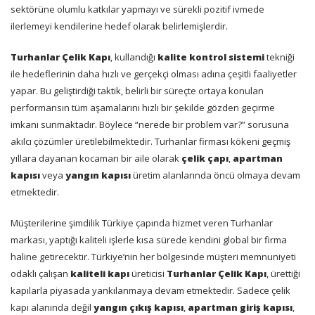
sektörüne olumlu katkılar yapmayı ve sürekli pozitif ivmede
ilerlemeyi kendilerine hedef olarak belirlemişlerdir.
Turhanlar Çelik Kapı
, kullandığı
kalite kontrol sistemi
tekniği
ile hedeflerinin daha hızlı ve gerçekçi olması adına çeşitli faaliyetler
yapar. Bu geliştirdiği taktik, belirli bir süreçte ortaya konulan
performansın tüm aşamalarını hızlı bir şekilde gözden geçirme
imkanı sunmaktadır. Böylece “nerede bir problem var?” sorusuna
akılcı çözümler üretilebilmektedir. Turhanlar firması kökeni geçmiş
yıllara dayanan kocaman bir aile olarak
çelik çapı
,
apartman
kapısı
veya
yangın kapısı
üretim alanlarında öncü olmaya devam
etmektedir.
Müşterilerine şimdilik Türkiye çapında hizmet veren Turhanlar
markası, yaptığı kaliteli işlerle kısa sürede kendini global bir firma
haline getirecektir. Türkiye’nin her bölgesinde müşteri memnuniyeti
odaklı çalışan
kaliteli kapı
üreticisi
Turhanlar Çelik Kapı
, ürettiği
kapılarla piyasada yankılanmaya devam etmektedir. Sadece çelik
kapı alanında değil
yangın çıkış kapısı
,
apartman giriş kapısı
,