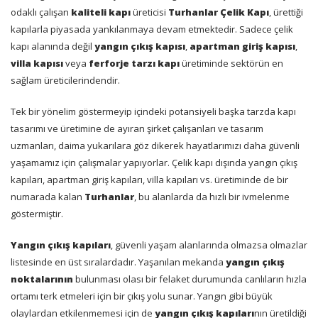
odaklı çalışan
kaliteli kapı
üreticisi
Turhanlar Çelik Kapı
, ürettiği
kapılarla piyasada yankılanmaya devam etmektedir. Sadece çelik
kapı alanında değil
yangın çıkış kapısı
,
apartman giriş kapısı
,
villa kapısı
veya
ferforje tarzı kapı
üretiminde sektörün en
sağlam üreticilerindendir.
Tek bir yönelim göstermeyip içindeki potansiyeli başka tarzda kapı
tasarımı ve üretimine de ayıran şirket çalışanları ve tasarım
uzmanları, daima yukarılara göz dikerek hayatlarımızı daha güvenli
yaşamamız için çalışmalar yapıyorlar. Çelik kapı dışında yangın çıkış
kapıları, apartman giriş kapıları, villa kapıları vs. üretiminde de bir
numarada kalan
Turhanlar
, bu alanlarda da hızlı bir ivmelenme
göstermiştir.
Yangın çıkış kapıları
, güvenli yaşam alanlarında olmazsa olmazlar
listesinde en üst sıralardadır. Yaşanılan mekanda
yangın çıkış
noktalarının
bulunması olası bir felaket durumunda canlıların hızla
ortamı terk etmeleri için bir çıkış yolu sunar. Yangın gibi büyük
olaylardan etkilenmemesi için de
yangın çıkış kapıları
nın üretildiği