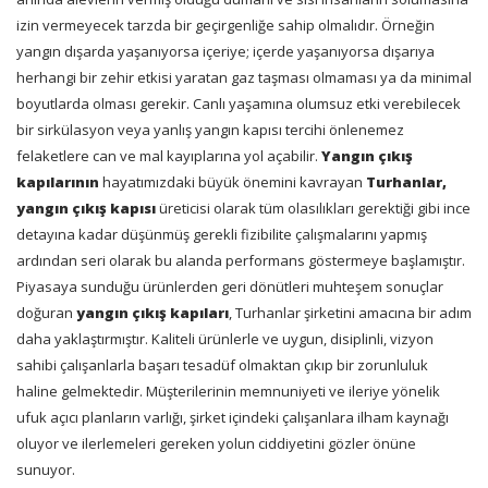
izin vermeyecek tarzda bir geçirgenliğe sahip olmalıdır. Örneğin
yangın dışarda yaşanıyorsa içeriye; içerde yaşanıyorsa dışarıya
herhangi bir zehir etkisi yaratan gaz taşması olmaması ya da minimal
boyutlarda olması gerekir. Canlı yaşamına olumsuz etki verebilecek
bir sirkülasyon veya yanlış yangın kapısı tercihi önlenemez
felaketlere can ve mal kayıplarına yol açabilir.
Yangın çıkış
kapılarının
hayatımızdaki büyük önemini kavrayan
Turhanlar,
yangın çıkış kapısı
üreticisi olarak tüm olasılıkları gerektiği gibi ince
detayına kadar düşünmüş gerekli fizibilite çalışmalarını yapmış
ardından seri olarak bu alanda performans göstermeye başlamıştır.
Piyasaya sunduğu ürünlerden geri dönütleri muhteşem sonuçlar
doğuran
yangın çıkış kapıları
, Turhanlar şirketini amacına bir adım
daha yaklaştırmıştır. Kaliteli ürünlerle ve uygun, disiplinli, vizyon
sahibi çalışanlarla başarı tesadüf olmaktan çıkıp bir zorunluluk
haline gelmektedir. Müşterilerinin memnuniyeti ve ileriye yönelik
ufuk açıcı planların varlığı, şirket içindeki çalışanlara ilham kaynağı
oluyor ve ilerlemeleri gereken yolun ciddiyetini gözler önüne
sunuyor.