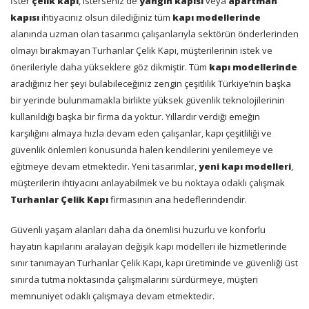
İster
çelik kapı
, isterseniz de
yangın kapısı
veya
apartman
kapısı
ihtiyacınız olsun dilediğiniz tüm
kapı modellerinde
alanında uzman olan tasarımcı çalışanlarıyla sektörün önderlerinden
olmayı bırakmayan Turhanlar Çelik Kapı, müşterilerinin istek ve
önerileriyle daha yükseklere göz dikmiştir. Tüm
kapı modellerinde
aradığınız her şeyi bulabileceğiniz zengin çeşitlilik Türkiye’nin başka
bir yerinde bulunmamakla birlikte yüksek güvenlik teknolojilerinin
kullanıldığı başka bir firma da yoktur. Yıllardır verdiği emeğin
karşılığını almaya hızla devam eden çalışanlar, kapı çeşitliliği ve
güvenlik önlemleri konusunda halen kendilerini yenilemeye ve
eğitmeye devam etmektedir. Yeni tasarımlar,
yeni kapı modelleri
,
müşterilerin ihtiyacını anlayabilmek ve bu noktaya odaklı çalışmak
Turhanlar Çelik Kapı
firmasının ana hedeflerindendir.
Güvenli yaşam alanları daha da önemlisi huzurlu ve konforlu
hayatın kapılarını aralayan değişik kapı modelleri ile hizmetlerinde
sınır tanımayan Turhanlar Çelik Kapı, kapı üretiminde ve güvenliği üst
sınırda tutma noktasında çalışmalarını sürdürmeye, müşteri
memnuniyet odaklı çalışmaya devam etmektedir.