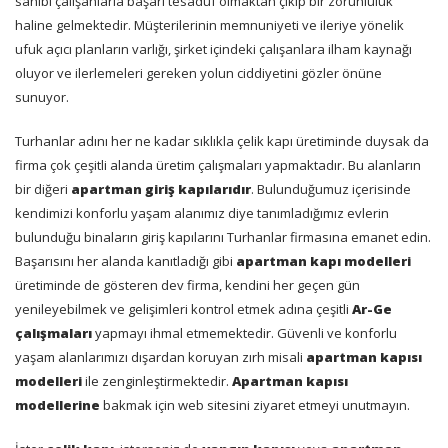
sahibi çalışanlarla başarı tesadüf olmaktan çıkıp bir zorunluluk
haline gelmektedir. Müşterilerinin memnuniyeti ve ileriye yönelik
ufuk açıcı planların varlığı, şirket içindeki çalışanlara ilham kaynağı
oluyor ve ilerlemeleri gereken yolun ciddiyetini gözler önüne
sunuyor.
Turhanlar adını her ne kadar sıklıkla çelik kapı üretiminde duysak da
firma çok çeşitli alanda üretim çalışmaları yapmaktadır. Bu alanların
bir diğeri
apartman giriş kapılarıdır
. Bulunduğumuz içerisinde
kendimizi konforlu yaşam alanımız diye tanımladığımız evlerin
bulunduğu binaların giriş kapılarını Turhanlar firmasına emanet edin.
Başarısını her alanda kanıtladığı gibi
apartman kapı modelleri
üretiminde de gösteren dev firma, kendini her geçen gün
yenileyebilmek ve gelişimleri kontrol etmek adına çeşitli
Ar-Ge
çalışmaları
yapmayı ihmal etmemektedir. Güvenli ve konforlu
yaşam alanlarımızı dışardan koruyan zırh misali
apartman kapısı
modelleri
ile zenginleştirmektedir.
Apartman kapısı
modellerine
bakmak için web sitesini ziyaret etmeyi unutmayın.