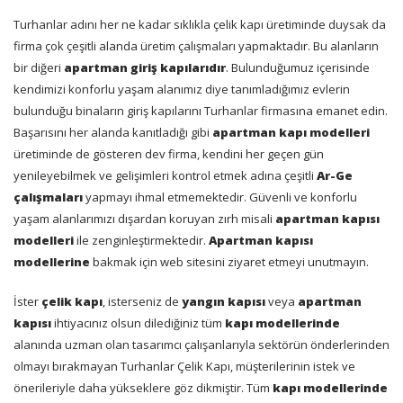
Turhanlar adını her ne kadar sıklıkla çelik kapı üretiminde duysak da
firma çok çeşitli alanda üretim çalışmaları yapmaktadır. Bu alanların
bir diğeri
apartman giriş kapılarıdır
. Bulunduğumuz içerisinde
kendimizi konforlu yaşam alanımız diye tanımladığımız evlerin
bulunduğu binaların giriş kapılarını Turhanlar firmasına emanet edin.
Başarısını her alanda kanıtladığı gibi
apartman kapı modelleri
üretiminde de gösteren dev firma, kendini her geçen gün
yenileyebilmek ve gelişimleri kontrol etmek adına çeşitli
Ar-Ge
çalışmaları
yapmayı ihmal etmemektedir. Güvenli ve konforlu
yaşam alanlarımızı dışardan koruyan zırh misali
apartman kapısı
modelleri
ile zenginleştirmektedir.
Apartman kapısı
modellerine
bakmak için web sitesini ziyaret etmeyi unutmayın.
İster
çelik kapı
, isterseniz de
yangın kapısı
veya
apartman
kapısı
ihtiyacınız olsun dilediğiniz tüm
kapı modellerinde
alanında uzman olan tasarımcı çalışanlarıyla sektörün önderlerinden
olmayı bırakmayan Turhanlar Çelik Kapı, müşterilerinin istek ve
önerileriyle daha yükseklere göz dikmiştir. Tüm
kapı modellerinde