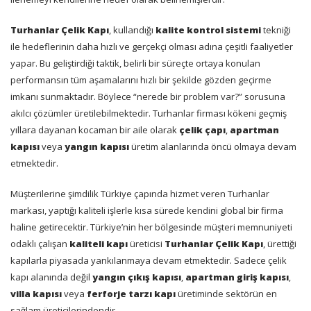
Turhanlar Çelik Kapı
, kullandığı
kalite kontrol sistemi
tekniği
ile hedeflerinin daha hızlı ve gerçekçi olması adına çeşitli faaliyetler
yapar. Bu geliştirdiği taktik, belirli bir süreçte ortaya konulan
performansın tüm aşamalarını hızlı bir şekilde gözden geçirme
imkanı sunmaktadır. Böylece “nerede bir problem var?” sorusuna
akılcı çözümler üretilebilmektedir. Turhanlar firması kökeni geçmiş
yıllara dayanan kocaman bir aile olarak
çelik çapı
,
apartman
kapısı
veya
yangın kapısı
üretim alanlarında öncü olmaya devam
etmektedir.
Müşterilerine şimdilik Türkiye çapında hizmet veren Turhanlar
markası, yaptığı kaliteli işlerle kısa sürede kendini global bir firma
haline getirecektir. Türkiye’nin her bölgesinde müşteri memnuniyeti
odaklı çalışan
kaliteli kapı
üreticisi
Turhanlar Çelik Kapı
, ürettiği
kapılarla piyasada yankılanmaya devam etmektedir. Sadece çelik
kapı alanında değil
yangın çıkış kapısı
,
apartman giriş kapısı
,
villa kapısı
veya
ferforje tarzı kapı
üretiminde sektörün en
sağlam üreticilerindendir.