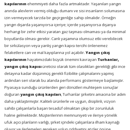
kapılarının
ehemmiyeti daha fazla artmaktadır. Yaşanılan yangın
anında alevlerin vermiş olduğu dumanı ve sisi insanların solumasına
izin vermeyecek tarzda bir geçirgenliğe sahip olmalıdır. Örneğin
yangın dışarda yaşanıyorsa içeriye; içerde yaşanıyorsa dışarıya
herhangi bir zehir etkisi yaratan gaz taşması olmaması ya da minimal
boyutlarda olması gerekir. Canlı yaşamına olumsuz etki verebilecek
bir sirkülasyon veya yanlış yangın kapısı tercihi önlenemez
felaketlere can ve mal kayıplarına yol açabilir.
Yangın çıkış
kapılarının
hayatımızdaki büyük önemini kavrayan
Turhanlar,
yangın çıkış kapısı
üreticisi olarak tüm olasılıkları gerektiği gibi ince
detayına kadar düşünmüş gerekli fizibilite çalışmalarını yapmış
ardından seri olarak bu alanda performans göstermeye başlamıştır.
Piyasaya sunduğu ürünlerden geri dönütleri muhteşem sonuçlar
doğuran
yangın çıkış kapıları
, Turhanlar şirketini amacına bir adım
daha yaklaştırmıştır. Kaliteli ürünlerle ve uygun, disiplinli, vizyon
sahibi çalışanlarla başarı tesadüf olmaktan çıkıp bir zorunluluk
haline gelmektedir. Müşterilerinin memnuniyeti ve ileriye yönelik
ufuk açıcı planların varlığı, şirket içindeki çalışanlara ilham kaynağı
oluyor ve ilerlemeleri gereken yolun ciddiyetini gözler önüne