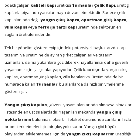
odaklı çalışan
kaliteli kapı
üreticisi
Turhanlar Çelik Kapı
, ürettiği
kapılarla piyasada yankılanmaya devam etmektedir. Sadece çelik
kapı alanında değil
yangın çıkış kapısı
,
apartman giriş kapısı
,
villa kapısı
veya
ferforje tarzı kapı
üretiminde sektörün en
sağlam üreticilerindendir.
Tek bir yönelim göstermeyip içindeki potansiyeli başka tarzda kapı
tasarımı ve üretimine de ayıran şirket çalışanları ve tasarım
uzmanları, daima yukarılara göz dikerek hayatlarımızı daha güvenli
yaşamamız için çalışmalar yapıyorlar. Çelik kapı dışında yangın çıkış
kapıları, apartman giriş kapıları, villa kapıları vs. üretiminde de bir
numarada kalan
Turhanlar
, bu alanlarda da hızlı bir ivmelenme
göstermiştir.
Yangın çıkış kapıları
, güvenli yaşam alanlarında olmazsa olmazlar
listesinde en üst sıralardadır. Yaşanılan mekanda
yangın çıkış
noktalarının
bulunması olası bir felaket durumunda canlıların hızla
ortamı terk etmeleri için bir çıkış yolu sunar. Yangın gibi büyük
olaylardan etkilenmemesi için de
yangın çıkış kapıları
nın üretildiği