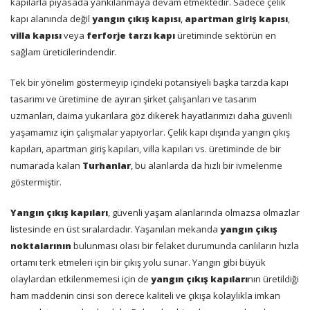
kapılarla piyasada yankılanmaya devam etmektedir. Sadece çelik
kapı alanında değil
yangın çıkış kapısı
,
apartman giriş kapısı
,
villa kapısı
veya
ferforje tarzı kapı
üretiminde sektörün en
sağlam üreticilerindendir.
Tek bir yönelim göstermeyip içindeki potansiyeli başka tarzda kapı
tasarımı ve üretimine de ayıran şirket çalışanları ve tasarım
uzmanları, daima yukarılara göz dikerek hayatlarımızı daha güvenli
yaşamamız için çalışmalar yapıyorlar. Çelik kapı dışında yangın çıkış
kapıları, apartman giriş kapıları, villa kapıları vs. üretiminde de bir
numarada kalan
Turhanlar
, bu alanlarda da hızlı bir ivmelenme
göstermiştir.
Yangın çıkış kapıları
, güvenli yaşam alanlarında olmazsa olmazlar
listesinde en üst sıralardadır. Yaşanılan mekanda
yangın çıkış
noktalarının
bulunması olası bir felaket durumunda canlıların hızla
ortamı terk etmeleri için bir çıkış yolu sunar. Yangın gibi büyük
olaylardan etkilenmemesi için de
yangın çıkış kapıları
nın üretildiği
ham maddenin cinsi son derece kaliteli ve çıkışa kolaylıkla imkan