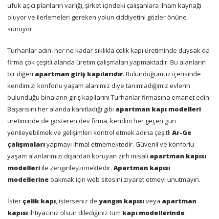
ufuk açıcı planların varlığı, şirket içindeki çalışanlara ilham kaynağı
oluyor ve ilerlemeleri gereken yolun ciddiyetini gözler önüne
sunuyor.
Turhanlar adını her ne kadar sıklıkla çelik kapı üretiminde duysak da
firma çok çeşitli alanda üretim çalışmaları yapmaktadır. Bu alanların
bir diğeri
apartman giriş kapılarıdır
. Bulunduğumuz içerisinde
kendimizi konforlu yaşam alanımız diye tanımladığımız evlerin
bulunduğu binaların giriş kapılarını Turhanlar firmasına emanet edin.
Başarısını her alanda kanıtladığı gibi
apartman kapı modelleri
üretiminde de gösteren dev firma, kendini her geçen gün
yenileyebilmek ve gelişimleri kontrol etmek adına çeşitli
Ar-Ge
çalışmaları
yapmayı ihmal etmemektedir. Güvenli ve konforlu
yaşam alanlarımızı dışardan koruyan zırh misali
apartman kapısı
modelleri
ile zenginleştirmektedir.
Apartman kapısı
modellerine
bakmak için web sitesini ziyaret etmeyi unutmayın.
İster
çelik kapı
, isterseniz de
yangın kapısı
veya
apartman
kapısı
ihtiyacınız olsun dilediğiniz tüm
kapı modellerinde