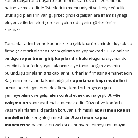
sahibi çalışanlarla başarı tesadüf olmaktan çıkıp bir zorunluluk
haline gelmektedir. Müşterilerinin memnuniyeti ve ileriye yönelik
ufuk açıcı planların varlığı, şirket içindeki çalışanlara ilham kaynağı
oluyor ve ilerlemeleri gereken yolun ciddiyetini gözler önüne
sunuyor.
Turhanlar adını her ne kadar sıklıkla çelik kapı üretiminde duysak da
firma çok çeşitli alanda üretim çalışmaları yapmaktadır. Bu alanların
bir diğeri
apartman giriş kapılarıdır
. Bulunduğumuz içerisinde
kendimizi konforlu yaşam alanımız diye tanımladığımız evlerin
bulunduğu binaların giriş kapılarını Turhanlar firmasına emanet edin.
Başarısını her alanda kanıtladığı gibi
apartman kapı modelleri
üretiminde de gösteren dev firma, kendini her geçen gün
yenileyebilmek ve gelişimleri kontrol etmek adına çeşitli
Ar-Ge
çalışmaları
yapmayı ihmal etmemektedir. Güvenli ve konforlu
yaşam alanlarımızı dışardan koruyan zırh misali
apartman kapısı
modelleri
ile zenginleştirmektedir.
Apartman kapısı
modellerine
bakmak için web sitesini ziyaret etmeyi unutmayın.