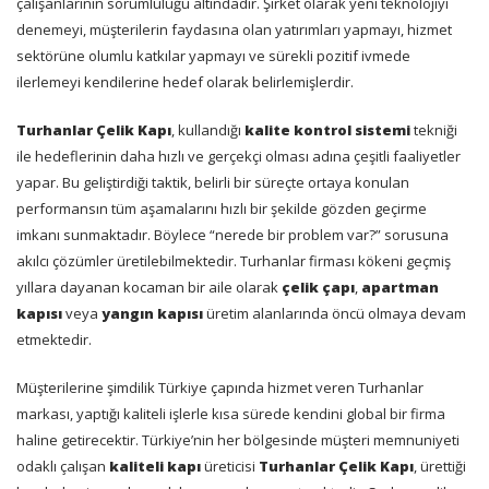
çalışanlarının sorumluluğu altındadır. Şirket olarak yeni teknolojiyi
denemeyi, müşterilerin faydasına olan yatırımları yapmayı, hizmet
sektörüne olumlu katkılar yapmayı ve sürekli pozitif ivmede
ilerlemeyi kendilerine hedef olarak belirlemişlerdir.
Turhanlar Çelik Kapı
, kullandığı
kalite kontrol sistemi
tekniği
ile hedeflerinin daha hızlı ve gerçekçi olması adına çeşitli faaliyetler
yapar. Bu geliştirdiği taktik, belirli bir süreçte ortaya konulan
performansın tüm aşamalarını hızlı bir şekilde gözden geçirme
imkanı sunmaktadır. Böylece “nerede bir problem var?” sorusuna
akılcı çözümler üretilebilmektedir. Turhanlar firması kökeni geçmiş
yıllara dayanan kocaman bir aile olarak
çelik çapı
,
apartman
kapısı
veya
yangın kapısı
üretim alanlarında öncü olmaya devam
etmektedir.
Müşterilerine şimdilik Türkiye çapında hizmet veren Turhanlar
markası, yaptığı kaliteli işlerle kısa sürede kendini global bir firma
haline getirecektir. Türkiye’nin her bölgesinde müşteri memnuniyeti
odaklı çalışan
kaliteli kapı
üreticisi
Turhanlar Çelik Kapı
, ürettiği