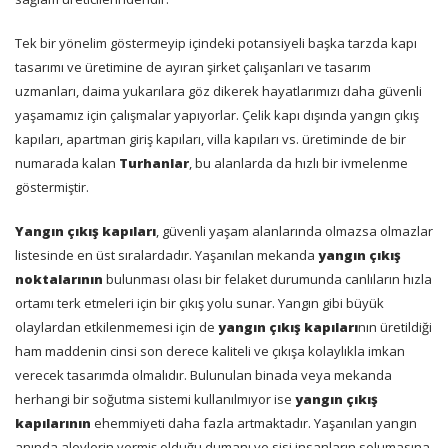
Tek bir yönelim göstermeyip içindeki potansiyeli başka tarzda kapı
tasarımı ve üretimine de ayıran şirket çalışanları ve tasarım
uzmanları, daima yukarılara göz dikerek hayatlarımızı daha güvenli
yaşamamız için çalışmalar yapıyorlar. Çelik kapı dışında yangın çıkış
kapıları, apartman giriş kapıları, villa kapıları vs. üretiminde de bir
numarada kalan
Turhanlar
, bu alanlarda da hızlı bir ivmelenme
göstermiştir.
Yangın çıkış kapıları
, güvenli yaşam alanlarında olmazsa olmazlar
listesinde en üst sıralardadır. Yaşanılan mekanda
yangın çıkış
noktalarının
bulunması olası bir felaket durumunda canlıların hızla
ortamı terk etmeleri için bir çıkış yolu sunar. Yangın gibi büyük
olaylardan etkilenmemesi için de
yangın çıkış kapıları
nın üretildiği
ham maddenin cinsi son derece kaliteli ve çıkışa kolaylıkla imkan
verecek tasarımda olmalıdır. Bulunulan binada veya mekanda
herhangi bir soğutma sistemi kullanılmıyor ise
yangın çıkış
kapılarının
ehemmiyeti daha fazla artmaktadır. Yaşanılan yangın
anında alevlerin vermiş olduğu dumanı ve sisi insanların solumasına