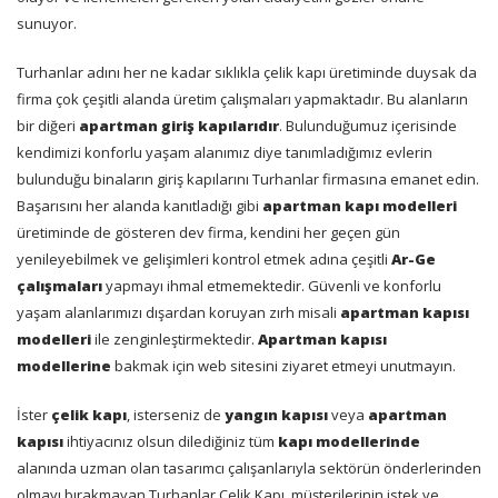
sunuyor.
Turhanlar adını her ne kadar sıklıkla çelik kapı üretiminde duysak da
firma çok çeşitli alanda üretim çalışmaları yapmaktadır. Bu alanların
bir diğeri
apartman giriş kapılarıdır
. Bulunduğumuz içerisinde
kendimizi konforlu yaşam alanımız diye tanımladığımız evlerin
bulunduğu binaların giriş kapılarını Turhanlar firmasına emanet edin.
Başarısını her alanda kanıtladığı gibi
apartman kapı modelleri
üretiminde de gösteren dev firma, kendini her geçen gün
yenileyebilmek ve gelişimleri kontrol etmek adına çeşitli
Ar-Ge
çalışmaları
yapmayı ihmal etmemektedir. Güvenli ve konforlu
yaşam alanlarımızı dışardan koruyan zırh misali
apartman kapısı
modelleri
ile zenginleştirmektedir.
Apartman kapısı
modellerine
bakmak için web sitesini ziyaret etmeyi unutmayın.
İster
çelik kapı
, isterseniz de
yangın kapısı
veya
apartman
kapısı
ihtiyacınız olsun dilediğiniz tüm
kapı modellerinde
alanında uzman olan tasarımcı çalışanlarıyla sektörün önderlerinden
olmayı bırakmayan Turhanlar Çelik Kapı, müşterilerinin istek ve