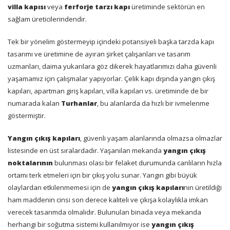
villa kapısı
veya
ferforje tarzı kapı
üretiminde sektörün en
sağlam üreticilerindendir.
Tek bir yönelim göstermeyip içindeki potansiyeli başka tarzda kapı
tasarımı ve üretimine de ayıran şirket çalışanları ve tasarım
uzmanları, daima yukarılara göz dikerek hayatlarımızı daha güvenli
yaşamamız için çalışmalar yapıyorlar. Çelik kapı dışında yangın çıkış
kapıları, apartman giriş kapıları, villa kapıları vs. üretiminde de bir
numarada kalan
Turhanlar
, bu alanlarda da hızlı bir ivmelenme
göstermiştir.
Yangın çıkış kapıları
, güvenli yaşam alanlarında olmazsa olmazlar
listesinde en üst sıralardadır. Yaşanılan mekanda
yangın çıkış
noktalarının
bulunması olası bir felaket durumunda canlıların hızla
ortamı terk etmeleri için bir çıkış yolu sunar. Yangın gibi büyük
olaylardan etkilenmemesi için de
yangın çıkış kapıları
nın üretildiği
ham maddenin cinsi son derece kaliteli ve çıkışa kolaylıkla imkan
verecek tasarımda olmalıdır. Bulunulan binada veya mekanda
herhangi bir soğutma sistemi kullanılmıyor ise
yangın çıkış