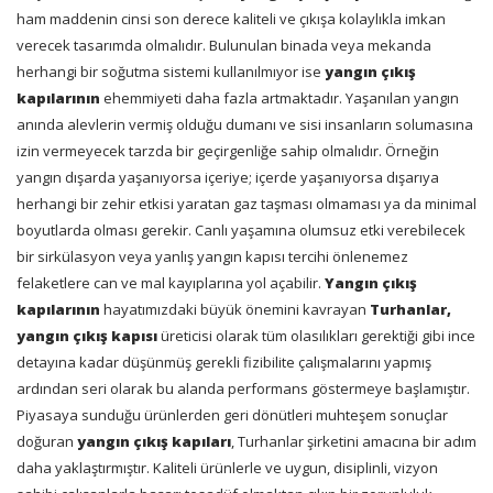
ham maddenin cinsi son derece kaliteli ve çıkışa kolaylıkla imkan
verecek tasarımda olmalıdır. Bulunulan binada veya mekanda
herhangi bir soğutma sistemi kullanılmıyor ise
yangın çıkış
kapılarının
ehemmiyeti daha fazla artmaktadır. Yaşanılan yangın
anında alevlerin vermiş olduğu dumanı ve sisi insanların solumasına
izin vermeyecek tarzda bir geçirgenliğe sahip olmalıdır. Örneğin
yangın dışarda yaşanıyorsa içeriye; içerde yaşanıyorsa dışarıya
herhangi bir zehir etkisi yaratan gaz taşması olmaması ya da minimal
boyutlarda olması gerekir. Canlı yaşamına olumsuz etki verebilecek
bir sirkülasyon veya yanlış yangın kapısı tercihi önlenemez
felaketlere can ve mal kayıplarına yol açabilir.
Yangın çıkış
kapılarının
hayatımızdaki büyük önemini kavrayan
Turhanlar,
yangın çıkış kapısı
üreticisi olarak tüm olasılıkları gerektiği gibi ince
detayına kadar düşünmüş gerekli fizibilite çalışmalarını yapmış
ardından seri olarak bu alanda performans göstermeye başlamıştır.
Piyasaya sunduğu ürünlerden geri dönütleri muhteşem sonuçlar
doğuran
yangın çıkış kapıları
, Turhanlar şirketini amacına bir adım
daha yaklaştırmıştır. Kaliteli ürünlerle ve uygun, disiplinli, vizyon