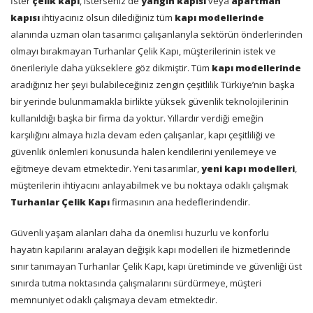
İster
çelik kapı
, isterseniz de
yangın kapısı
veya
apartman
kapısı
ihtiyacınız olsun dilediğiniz tüm
kapı modellerinde
alanında uzman olan tasarımcı çalışanlarıyla sektörün önderlerinden
olmayı bırakmayan Turhanlar Çelik Kapı, müşterilerinin istek ve
önerileriyle daha yükseklere göz dikmiştir. Tüm
kapı modellerinde
aradığınız her şeyi bulabileceğiniz zengin çeşitlilik Türkiye’nin başka
bir yerinde bulunmamakla birlikte yüksek güvenlik teknolojilerinin
kullanıldığı başka bir firma da yoktur. Yıllardır verdiği emeğin
karşılığını almaya hızla devam eden çalışanlar, kapı çeşitliliği ve
güvenlik önlemleri konusunda halen kendilerini yenilemeye ve
eğitmeye devam etmektedir. Yeni tasarımlar,
yeni kapı modelleri
,
müşterilerin ihtiyacını anlayabilmek ve bu noktaya odaklı çalışmak
Turhanlar Çelik Kapı
firmasının ana hedeflerindendir.
Güvenli yaşam alanları daha da önemlisi huzurlu ve konforlu
hayatın kapılarını aralayan değişik kapı modelleri ile hizmetlerinde
sınır tanımayan Turhanlar Çelik Kapı, kapı üretiminde ve güvenliği üst
sınırda tutma noktasında çalışmalarını sürdürmeye, müşteri
memnuniyet odaklı çalışmaya devam etmektedir.