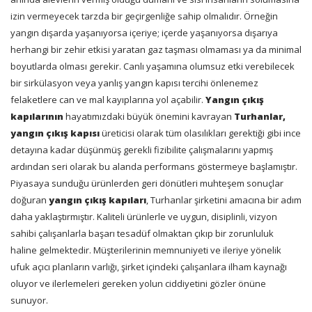
izin vermeyecek tarzda bir geçirgenliğe sahip olmalıdır. Örneğin
yangın dışarda yaşanıyorsa içeriye; içerde yaşanıyorsa dışarıya
herhangi bir zehir etkisi yaratan gaz taşması olmaması ya da minimal
boyutlarda olması gerekir. Canlı yaşamına olumsuz etki verebilecek
bir sirkülasyon veya yanlış yangın kapısı tercihi önlenemez
felaketlere can ve mal kayıplarına yol açabilir.
Yangın çıkış
kapılarının
hayatımızdaki büyük önemini kavrayan
Turhanlar,
yangın çıkış kapısı
üreticisi olarak tüm olasılıkları gerektiği gibi ince
detayına kadar düşünmüş gerekli fizibilite çalışmalarını yapmış
ardından seri olarak bu alanda performans göstermeye başlamıştır.
Piyasaya sunduğu ürünlerden geri dönütleri muhteşem sonuçlar
doğuran
yangın çıkış kapıları
, Turhanlar şirketini amacına bir adım
daha yaklaştırmıştır. Kaliteli ürünlerle ve uygun, disiplinli, vizyon
sahibi çalışanlarla başarı tesadüf olmaktan çıkıp bir zorunluluk
haline gelmektedir. Müşterilerinin memnuniyeti ve ileriye yönelik
ufuk açıcı planların varlığı, şirket içindeki çalışanlara ilham kaynağı
oluyor ve ilerlemeleri gereken yolun ciddiyetini gözler önüne
sunuyor.