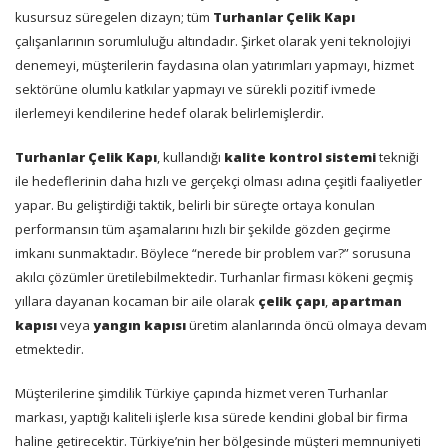
kusursuz süregelen dizayn; tüm
Turhanlar Çelik Kapı
çalışanlarının sorumluluğu altındadır. Şirket olarak yeni teknolojiyi
denemeyi, müşterilerin faydasına olan yatırımları yapmayı, hizmet
sektörüne olumlu katkılar yapmayı ve sürekli pozitif ivmede
ilerlemeyi kendilerine hedef olarak belirlemişlerdir.
Turhanlar Çelik Kapı
, kullandığı
kalite kontrol sistemi
tekniği
ile hedeflerinin daha hızlı ve gerçekçi olması adına çeşitli faaliyetler
yapar. Bu geliştirdiği taktik, belirli bir süreçte ortaya konulan
performansın tüm aşamalarını hızlı bir şekilde gözden geçirme
imkanı sunmaktadır. Böylece “nerede bir problem var?” sorusuna
akılcı çözümler üretilebilmektedir. Turhanlar firması kökeni geçmiş
yıllara dayanan kocaman bir aile olarak
çelik çapı
,
apartman
kapısı
veya
yangın kapısı
üretim alanlarında öncü olmaya devam
etmektedir.
Müşterilerine şimdilik Türkiye çapında hizmet veren Turhanlar
markası, yaptığı kaliteli işlerle kısa sürede kendini global bir firma
haline getirecektir. Türkiye’nin her bölgesinde müşteri memnuniyeti