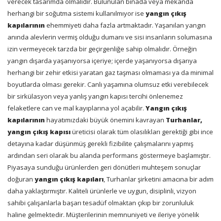
verecek tasarımda olmalıdır. Bulunulan binada veya mekanda
herhangi bir soğutma sistemi kullanılmıyor ise
yangın çıkış
kapılarının
ehemmiyeti daha fazla artmaktadır. Yaşanılan yangın
anında alevlerin vermiş olduğu dumanı ve sisi insanların solumasına
izin vermeyecek tarzda bir geçirgenliğe sahip olmalıdır. Örneğin
yangın dışarda yaşanıyorsa içeriye; içerde yaşanıyorsa dışarıya
herhangi bir zehir etkisi yaratan gaz taşması olmaması ya da minimal
boyutlarda olması gerekir. Canlı yaşamına olumsuz etki verebilecek
bir sirkülasyon veya yanlış yangın kapısı tercihi önlenemez
felaketlere can ve mal kayıplarına yol açabilir.
Yangın çıkış
kapılarının
hayatımızdaki büyük önemini kavrayan
Turhanlar,
yangın çıkış kapısı
üreticisi olarak tüm olasılıkları gerektiği gibi ince
detayına kadar düşünmüş gerekli fizibilite çalışmalarını yapmış
ardından seri olarak bu alanda performans göstermeye başlamıştır.
Piyasaya sunduğu ürünlerden geri dönütleri muhteşem sonuçlar
doğuran
yangın çıkış kapıları
, Turhanlar şirketini amacına bir adım
daha yaklaştırmıştır. Kaliteli ürünlerle ve uygun, disiplinli, vizyon
sahibi çalışanlarla başarı tesadüf olmaktan çıkıp bir zorunluluk
haline gelmektedir. Müşterilerinin memnuniyeti ve ileriye yönelik