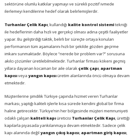
sektörüne olumlu katkılar yapmayı ve sürekli pozitif ivmede
ilerlemeyi kendilerine hedef olarak belirlemişlerdir.
Turhanlar Çelik Kapı
, kullandığı
kalite kontrol sistemi
tekniği
ile hedeflerinin daha hızlı ve gerçekçi olması adına çeşitli faaliyetler
yapar. Bu geliştirdiği taktik, belirli bir süreçte ortaya konulan
performansın tüm aşamalarını hızlı bir şekilde gözden geçirme
imkanı sunmaktadır. Böylece “nerede bir problem var?” sorusuna
akılcı çözümler üretilebilmektedir. Turhanlar firması kökeni geçmiş
yıllara dayanan kocaman bir aile olarak
çelik çapı
,
apartman
kapısı
veya
yangın kapısı
üretim alanlarında öncü olmaya devam
etmektedir.
Müşterilerine şimdilik Türkiye çapında hizmet veren Turhanlar
markası, yaptığı kaliteli işlerle kısa sürede kendini global bir firma
haline getirecektir. Türkiye’nin her bölgesinde müşteri memnuniyeti
odaklı çalışan
kaliteli kapı
üreticisi
Turhanlar Çelik Kapı
, ürettiği
kapılarla piyasada yankılanmaya devam etmektedir. Sadece çelik
kapı alanında değil
yangın çıkış kapısı
,
apartman giriş kapısı
,