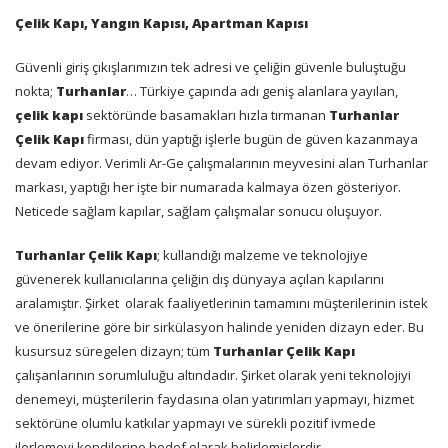
Çelik Kapı, Yangın Kapısı, Apartman Kapısı
Güvenli giriş çıkışlarımızın tek adresi ve çeliğin güvenle buluştuğu
nokta;
Turhanlar
… Türkiye çapında adı geniş alanlara yayılan,
çelik kapı
sektöründe basamakları hızla tırmanan
Turhanlar
Çelik Kapı
firması, dün yaptığı işlerle bugün de güven kazanmaya
devam ediyor. Verimli Ar-Ge çalışmalarının meyvesini alan Turhanlar
markası, yaptığı her işte bir numarada kalmaya özen gösteriyor.
Neticede sağlam kapılar, sağlam çalışmalar sonucu oluşuyor.
Turhanlar Çelik Kapı
; kullandığı malzeme ve teknolojiye
güvenerek kullanıcılarına çeliğin dış dünyaya açılan kapılarını
aralamıştır. Şirket
olarak faaliyetlerinin tamamını müşterilerinin istek
ve önerilerine göre bir sirkülasyon halinde yeniden dizayn eder. Bu
kusursuz süregelen dizayn; tüm
Turhanlar Çelik Kapı
çalışanlarının sorumluluğu altındadır. Şirket olarak yeni teknolojiyi
denemeyi, müşterilerin faydasına olan yatırımları yapmayı, hizmet
sektörüne olumlu katkılar yapmayı ve sürekli pozitif ivmede
ilerlemeyi kendilerine hedef olarak belirlemişlerdir.