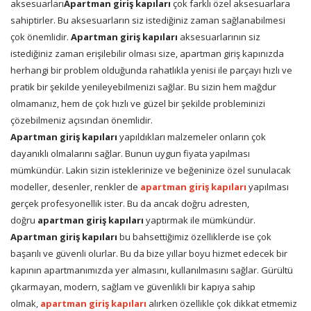
aksesuarları
Apartman giriş kapıları
çok farklı özel aksesuarlara
sahiptirler. Bu aksesuarların siz istediğiniz zaman sağlanabilmesi
çok önemlidir.
Apartman giriş kapıları
aksesuarlarının siz
istediğiniz zaman erişilebilir olması size, apartman giriş kapınızda
herhangi bir problem olduğunda rahatlıkla yenisi ile parçayı hızlı ve
pratik bir şekilde yenileyebilmenizi sağlar. Bu sizin hem mağdur
olmamanız, hem de çok hızlı ve güzel bir şekilde probleminizi
çözebilmeniz açısından önemlidir.
Apartman giriş kapıları
yapıldıkları malzemeler onların çok
dayanıklı olmalarını sağlar. Bunun uygun fiyata yapılması
mümkündür. Lakin sizin isteklerinize ve beğeninize özel sunulacak
modeller, desenler, renkler de
apartman giriş kapıları
yapılması
gerçek profesyonellik ister. Bu da ancak doğru adresten,
doğru
apartman giriş kapıları
yaptırmak ile mümkündür.
Apartman giriş kapıları
bu bahsettiğimiz özelliklerde ise çok
başarılı ve güvenli olurlar. Bu da bize yıllar boyu hizmet edecek bir
kapının apartmanımızda yer almasını, kullanılmasını sağlar. Gürültü
çıkarmayan, modern, sağlam ve güvenlikli bir kapıya sahip
olmak,
apartman giriş kapıları
alırken özellikle çok dikkat etmemiz