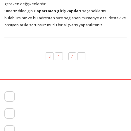
gereken değişkenlerdir.
Umarız dilediğiniz
apartman giriş kapıları
seçeneklerini
bulabilirsiniz ve bu adresten size sağlanan müşteriye özel destek ve
opsiyonlar ile sorunsuz mutlu bir alışveriş yapabilirsiniz.
…
1
7
8
Başıbüyük Mahallesi, Papatya Sk. No:12, 34714 Maltepe/İstanbul
+90 (216) 421 04 46