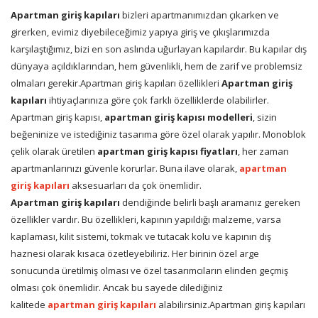
Apartman giriş kapıları
bizleri apartmanımızdan çıkarken ve
girerken, evimiz diyebileceğimiz yapıya giriş ve çıkışlarımızda
karşılaştığımız, bizi en son aslında uğurlayan kapılardır. Bu kapılar dış
dünyaya açıldıklarından, hem güvenlikli, hem de zarif ve problemsiz
olmaları gerekir.Apartman giriş kapıları özellikleri
Apartman giriş
kapıları
ihtiyaçlarınıza göre çok farklı özelliklerde olabilirler.
Apartman giriş kapısı,
apartman giriş kapısı modelleri
, sizin
beğeninize ve istediğiniz tasarıma göre özel olarak yapılır. Monoblok
çelik olarak üretilen
apartman giriş kapısı fiyatları
, her zaman
apartmanlarınızı güvenle korurlar. Buna ilave olarak,
apartman
giriş kapıları
aksesuarları da çok önemlidir.
Apartman giriş kapıları
dendiğinde belirli başlı aramanız gereken
özellikler vardır. Bu özellikleri, kapının yapıldığı malzeme, varsa
kaplaması, kilit sistemi, tokmak ve tutacak kolu ve kapının dış
haznesi olarak kısaca özetleyebiliriz. Her birinin özel arge
sonucunda üretilmiş olması ve özel tasarımcıların elinden geçmiş
olması çok önemlidir. Ancak bu sayede dilediğiniz
kalitede
apartman giriş kapıları
alabilirsiniz.Apartman giriş kapıları