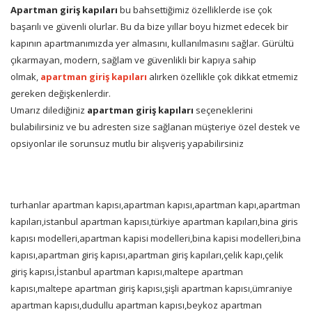
Apartman giriş kapıları
bu bahsettiğimiz özelliklerde ise çok
başarılı ve güvenli olurlar. Bu da bize yıllar boyu hizmet edecek bir
kapının apartmanımızda yer almasını, kullanılmasını sağlar. Gürültü
çıkarmayan, modern, sağlam ve güvenlikli bir kapıya sahip
olmak,
apartman giriş kapıları
alırken özellikle çok dikkat etmemiz
gereken değişkenlerdir.
Umarız dilediğiniz
apartman giriş kapıları
seçeneklerini
bulabilirsiniz ve bu adresten size sağlanan müşteriye özel destek ve
opsiyonlar ile sorunsuz mutlu bir alışveriş yapabilirsiniz
turhanlar apartman kapısı,apartman kapısı,apartman kapı,apartman
kapıları,istanbul apartman kapısı,türkiye apartman kapıları,bina giris
kapısı modelleri,apartman kapisi modelleri,bina kapisi modelleri,bina
kapısı,apartman giriş kapısı,apartman giriş kapıları,çelik kapı,çelik
giriş kapısı,İstanbul apartman kapısı,maltepe apartman
kapısı,maltepe apartman giriş kapısı,şişli apartman kapısı,ümraniye
apartman kapısı,dudullu apartman kapısı,beykoz apartman