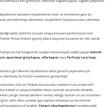
ada kalmaya özen gösteriyor. Neticede sağlam kapılar, sağlam çalışmalar
aliyetlerinin tamamını müşterilerinin istek ve önerilerine göre bir
larak yeni teknolojiyi denemeyi, müşterilerin faydasına olan yatırımları
iştirdiği taktik, belirli bir süreçte ortaya konulan performansın tüm
rhanlar firması kökeni geçmiş yıllara dayanan kocaman bir aile olarak
ir. Türkiye’nin her bölgesinde müşteri memnuniyeti odaklı çalışan
kaliteli
pısı
,
apartman giriş kapısı
,
villa kapısı
veya
ferforje tarzı kapı
ukarılara göz dikerek hayatlarımızı daha güvenli yaşamamız için
 bu alanlarda da hızlı bir ivmelenme göstermiştir.
bulunması olası bir felaket durumunda canlıların hızla ortamı terk
ce kaliteli ve çıkışa kolaylıkla imkan verecek tasarımda olmalıdır.
nılan yangın anında alevlerin vermiş olduğu dumanı ve sisi insanların
ngi bir zehir etkisi yaratan gaz taşması olmaması ya da minimal
l kayıplarına yol açabilir.
Yangın çıkış kapılarının
hayatımızdaki