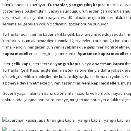
büyük önemini kavrayan
Turhanlar, yangın çıkış kapısı
üreticisi olar
göstermeye başlamıştır. Piyasaya sunduğu ürünlerden geri dönütleri 
vizyon sahibi çalışanlarla başarı tesadüf olmaktan çıkıp bir zorunluluk hal
ilerlemeleri gereken yolun ciddiyetini gözler önüne sunuyor.
Turhanlar adını her ne kadar sıklıkla çelik kapı üretiminde duysak da firma
konforlu yaşam alanımız diye tanımladığımız evlerin bulunduğu binaların g
firma, kendini her geçen gün yenileyebilmek ve gelişimleri kontrol etmek 
kapısı modelleri
ile zenginleştirmektedir.
Apartman kapısı modeller
İster
çelik kapı
, isterseniz de
yangın kapısı
veya
apartman kapısı
iht
Turhanlar Çelik Kapı, müşterilerinin istek ve önerileriyle daha yükseklere
yüksek güvenlik teknolojilerinin kullanıldığı başka bir firma da yoktur. Yı
eğitmeye devam etmektedir. Yeni tasarımlar,
yeni kapı modelleri
, müşt
Güvenli yaşam alanları daha da önemlisi huzurlu ve konforlu hayatın kapıl
noktasında çalışmalarını sürdürmeye, müşteri memnuniyet odaklı çalış