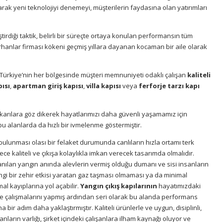
larak yeni teknolojiyi denemeyi, müşterilerin faydasına olan yatırımları
iştirdiği taktik, belirli bir süreçte ortaya konulan performansın tüm
rhanlar firması kökeni geçmiş yıllara dayanan kocaman bir aile olarak
ir. Türkiye’nin her bölgesinde müşteri memnuniyeti odaklı çalışan
kaliteli
pısı
,
apartman giriş kapısı
,
villa kapısı
veya
ferforje tarzı kapı
ukarılara göz dikerek hayatlarımızı daha güvenli yaşamamız için
 bu alanlarda da hızlı bir ivmelenme göstermiştir.
bulunması olası bir felaket durumunda canlıların hızla ortamı terk
ce kaliteli ve çıkışa kolaylıkla imkan verecek tasarımda olmalıdır.
nılan yangın anında alevlerin vermiş olduğu dumanı ve sisi insanların
ngi bir zehir etkisi yaratan gaz taşması olmaması ya da minimal
l kayıplarına yol açabilir.
Yangın çıkış kapılarının
hayatımızdaki
ilite çalışmalarını yapmış ardından seri olarak bu alanda performans
a bir adım daha yaklaştırmıştır. Kaliteli ürünlerle ve uygun, disiplinli,
nların varlığı, şirket içindeki çalışanlara ilham kaynağı oluyor ve