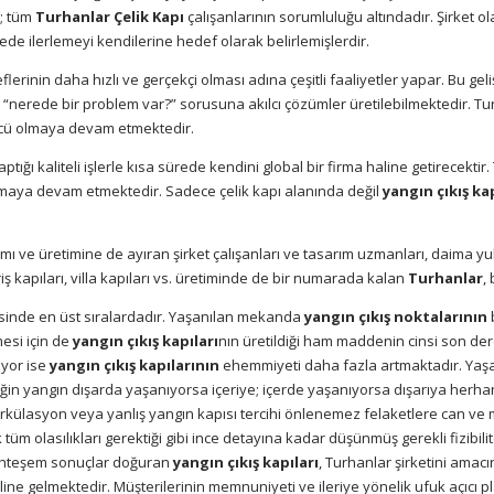
n; tüm
Turhanlar Çelik Kapı
çalışanlarının sorumluluğu altındadır. Şirket o
ede ilerlemeyi kendilerine hedef olarak belirlemişlerdir.
eflerinin daha hızlı ve gerçekçi olması adına çeşitli faaliyetler yapar. Bu gel
 “nerede bir problem var?” sorusuna akılcı çözümler üretilebilmektedir. Tu
ncü olmaya devam etmektedir.
tığı kaliteli işlerle kısa sürede kendini global bir firma haline getirecekt
anmaya devam etmektedir. Sadece çelik kapı alanında değil
yangın çıkış ka
ımı ve üretimine de ayıran şirket çalışanları ve tasarım uzmanları, daima y
riş kapıları, villa kapıları vs. üretiminde de bir numarada kalan
Turhanlar
,
esinde en üst sıralardadır. Yaşanılan mekanda
yangın çıkış noktalarının
mesi için de
yangın çıkış kapıları
nın üretildiği ham maddenin cinsi son dere
ıyor ise
yangın çıkış kapılarının
ehemmiyeti daha fazla artmaktadır. Yaşa
ğin yangın dışarda yaşanıyorsa içeriye; içerde yaşanıyorsa dışarıya herha
rkülasyon veya yanlış yangın kapısı tercihi önlenemez felaketlere can ve ma
ak tüm olasılıkları gerektiği gibi ince detayına kadar düşünmüş gerekli fizib
muhteşem sonuçlar doğuran
yangın çıkış kapıları
, Turhanlar şirketini amacın
ine gelmektedir. Müşterilerinin memnuniyeti ve ileriye yönelik ufuk açıcı pla