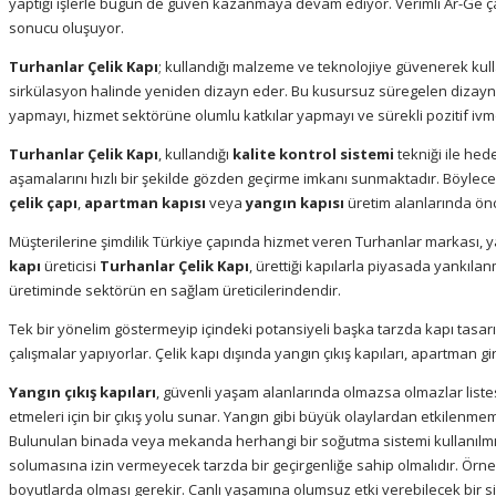
yaptığı işlerle bugün de güven kazanmaya devam ediyor. Verimli Ar-Ge ça
sonucu oluşuyor.
Turhanlar Çelik Kapı
; kullandığı malzeme ve teknolojiye güvenerek kullan
sirkülasyon halinde yeniden dizayn eder. Bu kusursuz süregelen dizay
yapmayı, hizmet sektörüne olumlu katkılar yapmayı ve sürekli pozitif ivm
Turhanlar Çelik Kapı
, kullandığı
kalite kontrol sistemi
tekniği ile hed
aşamalarını hızlı bir şekilde gözden geçirme imkanı sunmaktadır. Böylece
çelik çapı
,
apartman kapısı
veya
yangın kapısı
üretim alanlarında ö
Müşterilerine şimdilik Türkiye çapında hizmet veren Turhanlar markası, yap
kapı
üreticisi
Turhanlar Çelik Kapı
, ürettiği kapılarla piyasada yankıl
üretiminde sektörün en sağlam üreticilerindendir.
Tek bir yönelim göstermeyip içindeki potansiyeli başka tarzda kapı tasar
çalışmalar yapıyorlar. Çelik kapı dışında yangın çıkış kapıları, apartman gi
Yangın çıkış kapıları
, güvenli yaşam alanlarında olmazsa olmazlar list
etmeleri için bir çıkış yolu sunar. Yangın gibi büyük olaylardan etkilenme
Bulunulan binada veya mekanda herhangi bir soğutma sistemi kullanılm
solumasına izin vermeyecek tarzda bir geçirgenliğe sahip olmalıdır. Örne
boyutlarda olması gerekir. Canlı yaşamına olumsuz etki verebilecek bir si