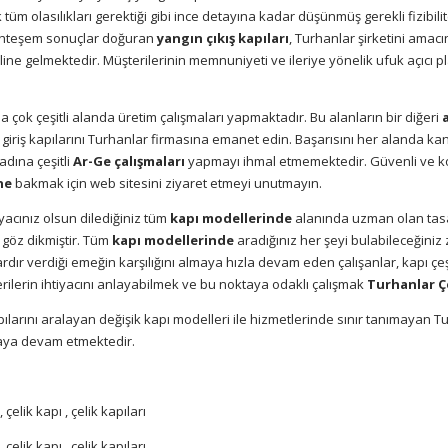
ak tüm olasılıkları gerektiği gibi ince detayına kadar düşünmüş gerekli fizib
muhteşem sonuçlar doğuran
yangın çıkış kapıları
, Turhanlar şirketini amacın
ine gelmektedir. Müşterilerinin memnuniyeti ve ileriye yönelik ufuk açıcı pla
 çok çeşitli alanda üretim çalışmaları yapmaktadır. Bu alanların bir diğeri
a
iriş kapılarını Turhanlar firmasına emanet edin. Başarısını her alanda kanıt
adına çeşitli
Ar-Ge çalışmaları
yapmayı ihmal etmemektedir. Güvenli ve ko
ine
bakmak için web sitesini ziyaret etmeyi unutmayın.
iyacınız olsun dilediğiniz tüm
kapı modellerinde
alanında uzman olan tasa
 göz dikmiştir. Tüm
kapı modellerinde
aradığınız her şeyi bulabileceğiniz 
llardır verdiği emeğin karşılığını almaya hızla devam eden çalışanlar, kapı 
erilerin ihtiyacını anlayabilmek ve bu noktaya odaklı çalışmak
Turhanlar Ç
arını aralayan değişik kapı modelleri ile hizmetlerinde sınır tanımayan Tur
maya devam etmektedir.