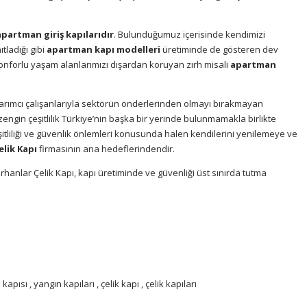
partman giriş kapılarıdır
. Bulunduğumuz içerisinde kendimizi
ladığı gibi
apartman kapı modelleri
üretiminde de gösteren dev
nforlu yaşam alanlarımızı dışardan koruyan zırh misali
apartman
rımcı çalışanlarıyla sektörün önderlerinden olmayı bırakmayan
zengin çeşitlilik Türkiye’nin başka bir yerinde bulunmamakla birlikte
çeşitliliği ve güvenlik önlemleri konusunda halen kendilerini yenilemeye ve
elik Kapı
firmasının ana hedeflerindendir.
hanlar Çelik Kapı, kapı üretiminde ve güvenliği üst sınırda tutma