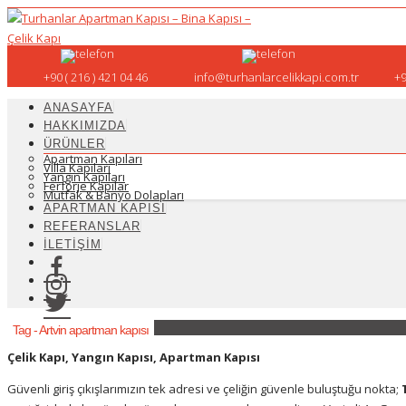
+90 ( 216 ) 421 04 46
info@turhanlarcelikkapi.com.tr
+9
ANASAYFA
HAKKIMIZDA
ÜRÜNLER
Apartman Kapıları
Villa Kapıları
Yangın Kapıları
Ferforje Kapılar
Mutfak & Banyo Dolapları
APARTMAN KAPISI
REFERANSLAR
İLETİŞİM
Tag - Artvin apartman kapısı
Çelik Kapı, Yangın Kapısı, Apartman Kapısı
Güvenli giriş çıkışlarımızın tek adresi ve çeliğin güvenle buluştuğu nokta;