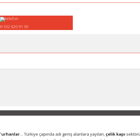
0 532 620 91 50
Turhanlar
… Türkiye çapında adı geniş alanlara yayılan,
çelik kapı
sektör