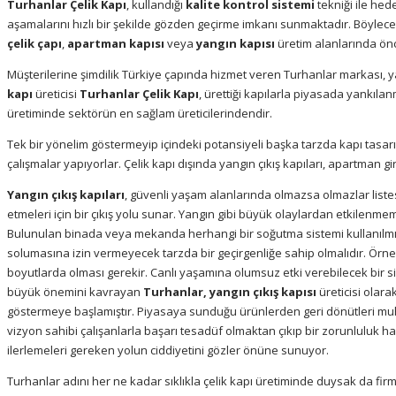
Turhanlar Çelik Kapı
, kullandığı
kalite kontrol sistemi
tekniği ile hed
aşamalarını hızlı bir şekilde gözden geçirme imkanı sunmaktadır. Böylece
çelik çapı
,
apartman kapısı
veya
yangın kapısı
üretim alanlarında ö
Müşterilerine şimdilik Türkiye çapında hizmet veren Turhanlar markası, yap
kapı
üreticisi
Turhanlar Çelik Kapı
, ürettiği kapılarla piyasada yankıl
üretiminde sektörün en sağlam üreticilerindendir.
Tek bir yönelim göstermeyip içindeki potansiyeli başka tarzda kapı tasar
çalışmalar yapıyorlar. Çelik kapı dışında yangın çıkış kapıları, apartman gi
Yangın çıkış kapıları
, güvenli yaşam alanlarında olmazsa olmazlar list
etmeleri için bir çıkış yolu sunar. Yangın gibi büyük olaylardan etkilenme
Bulunulan binada veya mekanda herhangi bir soğutma sistemi kullanılm
solumasına izin vermeyecek tarzda bir geçirgenliğe sahip olmalıdır. Örne
boyutlarda olması gerekir. Canlı yaşamına olumsuz etki verebilecek bir si
büyük önemini kavrayan
Turhanlar, yangın çıkış kapısı
üreticisi olar
göstermeye başlamıştır. Piyasaya sunduğu ürünlerden geri dönütleri 
vizyon sahibi çalışanlarla başarı tesadüf olmaktan çıkıp bir zorunluluk hal
ilerlemeleri gereken yolun ciddiyetini gözler önüne sunuyor.
Turhanlar adını her ne kadar sıklıkla çelik kapı üretiminde duysak da firma