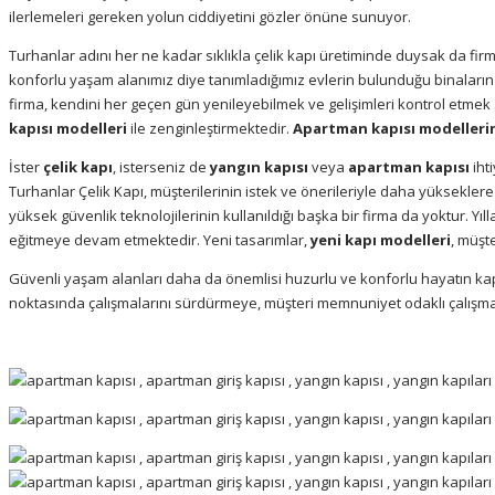
ilerlemeleri gereken yolun ciddiyetini gözler önüne sunuyor.
Turhanlar adını her ne kadar sıklıkla çelik kapı üretiminde duysak da firma
konforlu yaşam alanımız diye tanımladığımız evlerin bulunduğu binaların g
firma, kendini her geçen gün yenileyebilmek ve gelişimleri kontrol etmek 
kapısı modelleri
ile zenginleştirmektedir.
Apartman kapısı modeller
İster
çelik kapı
, isterseniz de
yangın kapısı
veya
apartman kapısı
iht
Turhanlar Çelik Kapı, müşterilerinin istek ve önerileriyle daha yükseklere
yüksek güvenlik teknolojilerinin kullanıldığı başka bir firma da yoktur. Yı
eğitmeye devam etmektedir. Yeni tasarımlar,
yeni kapı modelleri
, müşt
Güvenli yaşam alanları daha da önemlisi huzurlu ve konforlu hayatın kapıl
noktasında çalışmalarını sürdürmeye, müşteri memnuniyet odaklı çalış