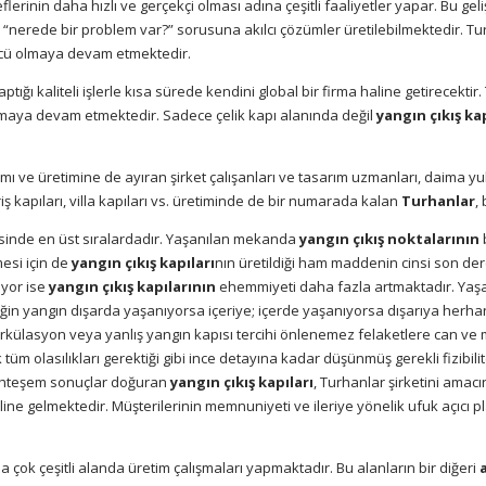
eflerinin daha hızlı ve gerçekçi olması adına çeşitli faaliyetler yapar. Bu gel
 “nerede bir problem var?” sorusuna akılcı çözümler üretilebilmektedir. Tu
ncü olmaya devam etmektedir.
tığı kaliteli işlerle kısa sürede kendini global bir firma haline getirecekt
anmaya devam etmektedir. Sadece çelik kapı alanında değil
yangın çıkış ka
ımı ve üretimine de ayıran şirket çalışanları ve tasarım uzmanları, daima y
riş kapıları, villa kapıları vs. üretiminde de bir numarada kalan
Turhanlar
,
esinde en üst sıralardadır. Yaşanılan mekanda
yangın çıkış noktalarının
mesi için de
yangın çıkış kapıları
nın üretildiği ham maddenin cinsi son dere
ıyor ise
yangın çıkış kapılarının
ehemmiyeti daha fazla artmaktadır. Yaşa
ğin yangın dışarda yaşanıyorsa içeriye; içerde yaşanıyorsa dışarıya herha
rkülasyon veya yanlış yangın kapısı tercihi önlenemez felaketlere can ve ma
ak tüm olasılıkları gerektiği gibi ince detayına kadar düşünmüş gerekli fizib
muhteşem sonuçlar doğuran
yangın çıkış kapıları
, Turhanlar şirketini amacın
ine gelmektedir. Müşterilerinin memnuniyeti ve ileriye yönelik ufuk açıcı pla
 çok çeşitli alanda üretim çalışmaları yapmaktadır. Bu alanların bir diğeri
a