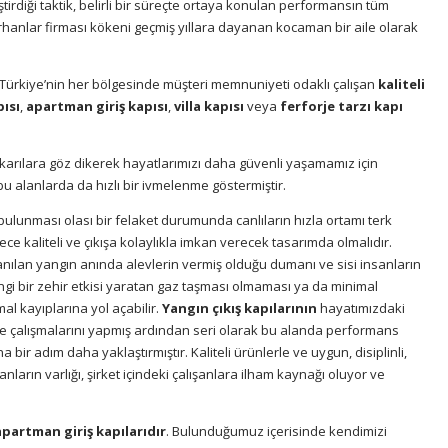
iştirdiği taktik, belirli bir süreçte ortaya konulan performansın tüm
rhanlar firması kökeni geçmiş yıllara dayanan kocaman bir aile olarak
ir. Türkiye’nin her bölgesinde müşteri memnuniyeti odaklı çalışan
kaliteli
pısı
,
apartman giriş kapısı
,
villa kapısı
veya
ferforje tarzı kapı
ukarılara göz dikerek hayatlarımızı daha güvenli yaşamamız için
 bu alanlarda da hızlı bir ivmelenme göstermiştir.
bulunması olası bir felaket durumunda canlıların hızla ortamı terk
ce kaliteli ve çıkışa kolaylıkla imkan verecek tasarımda olmalıdır.
nılan yangın anında alevlerin vermiş olduğu dumanı ve sisi insanların
ngi bir zehir etkisi yaratan gaz taşması olmaması ya da minimal
l kayıplarına yol açabilir.
Yangın çıkış kapılarının
hayatımızdaki
ilite çalışmalarını yapmış ardından seri olarak bu alanda performans
a bir adım daha yaklaştırmıştır. Kaliteli ürünlerle ve uygun, disiplinli,
nların varlığı, şirket içindeki çalışanlara ilham kaynağı oluyor ve
partman giriş kapılarıdır
. Bulunduğumuz içerisinde kendimizi