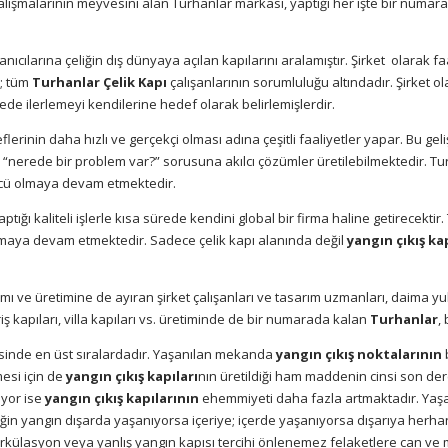
lışmalarının meyvesini alan Turhanlar markası, yaptığı her işte bir numar
ıcılarına çeliğin dış dünyaya açılan kapılarını aralamıştır. Şirket
olarak fa
n; tüm
Turhanlar Çelik Kapı
çalışanlarının sorumluluğu altındadır. Şirket o
ede ilerlemeyi kendilerine hedef olarak belirlemişlerdir.
eflerinin daha hızlı ve gerçekçi olması adına çeşitli faaliyetler yapar. Bu gel
 “nerede bir problem var?” sorusuna akılcı çözümler üretilebilmektedir. Tu
ncü olmaya devam etmektedir.
tığı kaliteli işlerle kısa sürede kendini global bir firma haline getirecekt
anmaya devam etmektedir. Sadece çelik kapı alanında değil
yangın çıkış ka
ımı ve üretimine de ayıran şirket çalışanları ve tasarım uzmanları, daima y
riş kapıları, villa kapıları vs. üretiminde de bir numarada kalan
Turhanlar
,
esinde en üst sıralardadır. Yaşanılan mekanda
yangın çıkış noktalarının
mesi için de
yangın çıkış kapıları
nın üretildiği ham maddenin cinsi son dere
ıyor ise
yangın çıkış kapılarının
ehemmiyeti daha fazla artmaktadır. Yaşa
ğin yangın dışarda yaşanıyorsa içeriye; içerde yaşanıyorsa dışarıya herha
rkülasyon veya yanlış yangın kapısı tercihi önlenemez felaketlere can ve ma