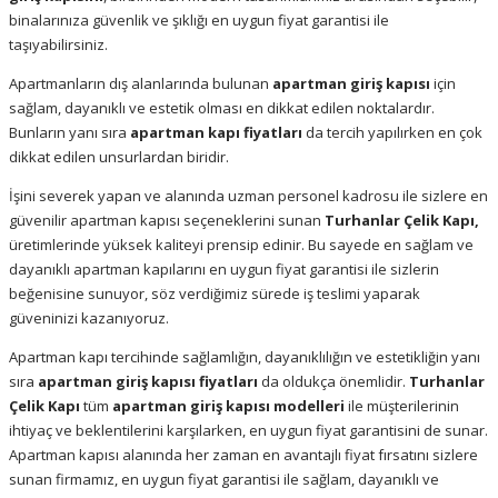
binalarınıza güvenlik ve şıklığı en uygun fiyat garantisi ile
taşıyabilirsiniz.
Apartmanların dış alanlarında bulunan
apartman giriş kapısı
için
sağlam, dayanıklı ve estetik olması en dikkat edilen noktalardır.
Bunların yanı sıra
apartman kapı fiyatları
da tercih yapılırken en çok
dikkat edilen unsurlardan biridir.
İşini severek yapan ve alanında uzman personel kadrosu ile sizlere en
güvenilir apartman kapısı seçeneklerini sunan
Turhanlar Çelik Kapı,
üretimlerinde yüksek kaliteyi prensip edinir. Bu sayede en sağlam ve
dayanıklı apartman kapılarını en uygun fiyat garantisi ile sizlerin
beğenisine sunuyor, söz verdiğimiz sürede iş teslimi yaparak
güveninizi kazanıyoruz.
Apartman kapı tercihinde sağlamlığın, dayanıklılığın ve estetikliğin yanı
sıra
apartman giriş kapısı fiyatları
da oldukça önemlidir.
Turhanlar
Çelik Kapı
tüm
apartman giriş kapısı modelleri
ile müşterilerinin
ihtiyaç ve beklentilerini karşılarken, en uygun fiyat garantisini de sunar.
Apartman kapısı alanında her zaman en avantajlı fiyat fırsatını sizlere
sunan firmamız, en uygun fiyat garantisi ile sağlam, dayanıklı ve