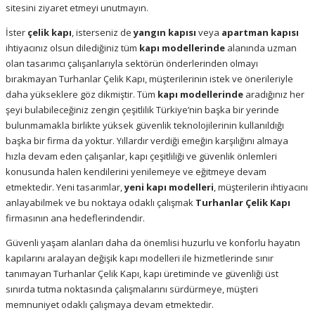
sitesini ziyaret etmeyi unutmayın.
İster
çelik kapı
, isterseniz de
yangın kapısı
veya
apartman kapısı
ihtiyacınız olsun dilediğiniz tüm
kapı modellerinde
alanında uzman
olan tasarımcı çalışanlarıyla sektörün önderlerinden olmayı
bırakmayan Turhanlar Çelik Kapı, müşterilerinin istek ve önerileriyle
daha yükseklere göz dikmiştir. Tüm
kapı modellerinde
aradığınız her
şeyi bulabileceğiniz zengin çeşitlilik Türkiye’nin başka bir yerinde
bulunmamakla birlikte yüksek güvenlik teknolojilerinin kullanıldığı
başka bir firma da yoktur. Yıllardır verdiği emeğin karşılığını almaya
hızla devam eden çalışanlar, kapı çeşitliliği ve güvenlik önlemleri
konusunda halen kendilerini yenilemeye ve eğitmeye devam
etmektedir. Yeni tasarımlar,
yeni kapı modelleri
, müşterilerin ihtiyacını
anlayabilmek ve bu noktaya odaklı çalışmak
Turhanlar Çelik Kapı
firmasının ana hedeflerindendir.
Güvenli yaşam alanları daha da önemlisi huzurlu ve konforlu hayatın
kapılarını aralayan değişik kapı modelleri ile hizmetlerinde sınır
tanımayan Turhanlar Çelik Kapı, kapı üretiminde ve güvenliği üst
sınırda tutma noktasında çalışmalarını sürdürmeye, müşteri
memnuniyet odaklı çalışmaya devam etmektedir.