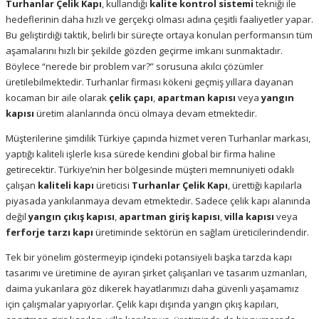
Turhanlar Çelik Kapı
, kullandığı
kalite kontrol sistemi
tekniği ile
hedeflerinin daha hızlı ve gerçekçi olması adına çeşitli faaliyetler yapar.
Bu geliştirdiği taktik, belirli bir süreçte ortaya konulan performansın tüm
aşamalarını hızlı bir şekilde gözden geçirme imkanı sunmaktadır.
Böylece “nerede bir problem var?” sorusuna akılcı çözümler
üretilebilmektedir. Turhanlar firması kökeni geçmiş yıllara dayanan
kocaman bir aile olarak
çelik çapı
,
apartman kapısı
veya
yangın
kapısı
üretim alanlarında öncü olmaya devam etmektedir.
Müşterilerine şimdilik Türkiye çapında hizmet veren Turhanlar markası,
yaptığı kaliteli işlerle kısa sürede kendini global bir firma haline
getirecektir. Türkiye’nin her bölgesinde müşteri memnuniyeti odaklı
çalışan
kaliteli kapı
üreticisi
Turhanlar Çelik Kapı
, ürettiği kapılarla
piyasada yankılanmaya devam etmektedir. Sadece çelik kapı alanında
değil
yangın çıkış kapısı
,
apartman giriş kapısı
,
villa kapısı
veya
ferforje tarzı kapı
üretiminde sektörün en sağlam üreticilerindendir.
Tek bir yönelim göstermeyip içindeki potansiyeli başka tarzda kapı
tasarımı ve üretimine de ayıran şirket çalışanları ve tasarım uzmanları,
daima yukarılara göz dikerek hayatlarımızı daha güvenli yaşamamız
için çalışmalar yapıyorlar. Çelik kapı dışında yangın çıkış kapıları,