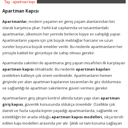
Tag - apartman kapı
Apartman Kapısı
Apartmanlar
, modern yaşamın en geniş yaşam alanlarından biri
olarak karşımıza çıkar. Farklı kat sayılarında ve tasarımlardaki
apartmanlar, ülkemizin her yerinde binlerce kişiye ev sahipliği yapar.
Apartmanların yapımı için çok büyük meblağlar harcanır ve uzun
süreler boyunca büyük emekler verilir. Bu nedenle apartmanların her
yönüyle kaliteli bir görüntüye de sahip olması gerekir.
Aparmanda sakinleri ile apartmana giriş yapan misafirleri ilk karşılayan
apartman kapısı
olmaktadır. Bu nedenle
apartman kapıları
üretilirken kaliteye çok önem verilmelidir. Apartmanların hemen
girişinde yer alan apartman kapılarının tasarımları ile göz doldurması
ve sağlamlığı ile apartman sakinlerine güven vermesi gerekir.
Apartmanların giriş çıkışını kontrol altında tutan yapı olan
apartman
giriş kapısı
,
güvenlik konusunda oldukça önemlidir
.
Özellikle çok
daireli ve fazla sayıda kişinin yaşadığı apartmanlarda, sağlamlık ve
estetikliğin bir arada olduğu
apartman kapısı modelleri
,
sıkça tercih
edilen kapı modelleri arasında yer alır. Şıklık ve tam koruma sağlayan