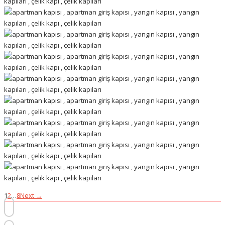
1
2
…
8
Next →
Başıbüyük Mahallesi, Papatya Sk. No:12, 34714 Maltepe/İstanbul