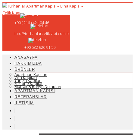
+90 ( 216 ) 421 04 46
info@turhanlarcelikkapi.com.tr
+90 532 620 91 50
ANASAYFA
HAKKIMIZDA
ÜRÜNLER
Apartman Kapıları
Villa Kapıları
Yangın Kapıları
Ferforje Kapılar
Mutfak & Banyo Dolapları
APARTMAN KAPISI
REFERANSLAR
İLETİŞİM