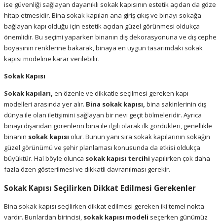
ise güvenliği sağlayan dayanıklı sokak kapısının estetik açıdan da göze
hitap etmesidir. Bina sokak kapıları ana giriş çıkış ve binayı sokağa
bağlayan kapı olduğu için estetik açıdan güzel görünmesi oldukça
önemlidir. Bu seçimi yaparken binanın dış dekorasyonuna ve dış cephe
boyasının renklerine bakarak, binaya en uygun tasarımdaki sokak
kapısı modeline karar verilebilir.
Sokak Kapısı
Sokak kapıları,
en özenle ve dikkatle seçilmesi gereken kapı
modelleri arasında yer alır.
Bina sokak kapısı,
bina sakinlerinin dış
dünya ile olan iletişimini sağlayan bir nevi geçit bölmeleridir.
Ayrıca
binayı dışarıdan görenlerin bina ile ilgili olarak ilk gördükleri, genellikle
binanın
sokak kapısı
olur. Bunun yanı sıra sokak kapılarının sokağın
güzel görünümü ve şehir planlaması konusunda da etkisi oldukça
büyüktür. Hal böyle olunca
sokak kapısı
tercihi
yapılırken çok daha
fazla özen gösterilmesi ve dikkatli davranılması gerekir.
Sokak Kapısı Seçilirken Dikkat Edilmesi Gerekenler
Bina sokak kapısı seçilirken dikkat edilmesi gereken iki temel nokta
vardır. Bunlardan birincisi,
sokak kapısı modeli
seçerken günümüz