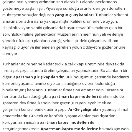
çalışmalarını yapmış ardından seri olarak bu alanda performans
göstermeye başlamıştır. Piyasaya sunduğu ürünlerden geri dönütleri
muhteşem sonuçlar doğuran
yangın çıkış kapıları
, Turhanlar şirketini
amacına bir adım daha yaklaştırmıştır. Kaliteli ürünlerle ve uygun,
disiplinli, vizyon sahibi çalışanlarla başarı tesadüf olmaktan çıkıp bir
zorunluluk haline gelmektedir. Müşterilerinin memnuniyeti ve ileriye
yönelik ufuk açıcı planların varlığı, şirket içindeki çalışanlara ilham
kaynağı oluyor ve ilerlemeleri gereken yolun ciddiyetini gözler önüne
sunuyor.
Turhanlar adını her ne kadar sıklıkla çelik kapı üretiminde duysak da
firma çok çeşitli alanda üretim çalışmaları yapmaktadır. Bu alanların bir
diğeri
apartman giriş kapılarıdır
. Bulunduğumuz içerisinde kendimizi
konforlu yaşam alanımız diye tanımladığımız evlerin bulunduğu
binaların giriş kapılarını Turhanlar firmasına emanet edin. Başarısını
her alanda kanıtladığı gibi
apartman kapı modelleri
üretiminde de
gösteren dev firma, kendini her geçen gün yenileyebilmek ve
gelişimleri kontrol etmek adına çeşitli
Ar-Ge çalışmaları
yapmayı ihmal
etmemektedir. Güvenli ve konforlu yaşam alanlarımızı dışardan
koruyan zırh misali
apartman kapısı modelleri
ile
zenginleştirmektedir.
Apartman kapısı modellerine
bakmak için web