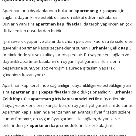
Apartmanların dış alanlarında bulunan
apartman giriş kapısı
için
sağlam, dayanıklı ve estetik olması en dikkat edilen noktalardır.
Bunların yanı sıra
apartman kapı fiyatları
da tercih yapılırken en çok
dikkat edilen unsurlardan biridir.
İşini severek yapan ve alanında uzman personel kadrosu ile sizlere en
güvenilir apartman kapısı seçeneklerini sunan
Turhanlar Çelik Kapı,
üretimlerinde yüksek kaliteyi prensip edinir. Bu sayede en sağlam ve
dayanıklı apartman kapılarını en uygun fiyat garantisi ile sizlerin
beğenisine sunuyor, söz verdiğimiz sürede iş teslimi yaparak
güveninizi kazanıyoruz.
Apartman kapı tercihinde sağlamlığın, dayanıklılığın ve estetikliğin yanı
sıra
apartman giriş kapısı fiyatları
da oldukça önemlidir.
Turhanlar
Çelik Kapı
tüm
apartman giriş kapısı modelleri
ile müşterilerinin
ihtiyaç ve beklentilerini karşılarken, en uygun fiyat garantisini de sunar.
Apartman kapısı alanında her zaman en avantajlı fiyat fırsatını sizlere
sunan firmamız, en uygun fiyat garantisi ile sağlam, dayanıklı ve
birbirinden şık
apartman kapısı
modellerini sizlere ulaştırır.