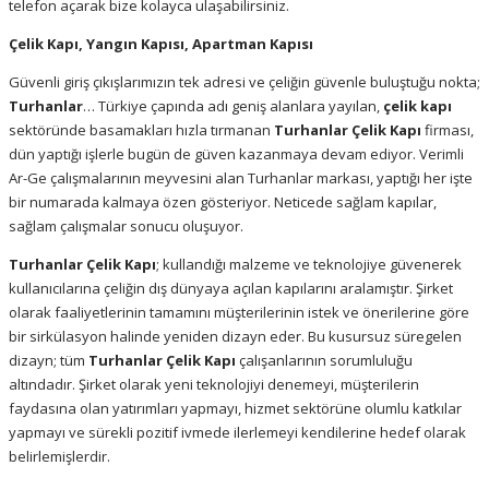
telefon açarak bize kolayca ulaşabilirsiniz.
Çelik Kapı, Yangın Kapısı, Apartman Kapısı
Güvenli giriş çıkışlarımızın tek adresi ve çeliğin güvenle buluştuğu nokta;
Turhanlar
… Türkiye çapında adı geniş alanlara yayılan,
çelik kapı
sektöründe basamakları hızla tırmanan
Turhanlar Çelik Kapı
firması,
dün yaptığı işlerle bugün de güven kazanmaya devam ediyor. Verimli
Ar-Ge çalışmalarının meyvesini alan Turhanlar markası, yaptığı her işte
bir numarada kalmaya özen gösteriyor. Neticede sağlam kapılar,
sağlam çalışmalar sonucu oluşuyor.
Turhanlar Çelik Kapı
; kullandığı malzeme ve teknolojiye güvenerek
kullanıcılarına çeliğin dış dünyaya açılan kapılarını aralamıştır. Şirket
olarak faaliyetlerinin tamamını müşterilerinin istek ve önerilerine göre
bir sirkülasyon halinde yeniden dizayn eder. Bu kusursuz süregelen
dizayn; tüm
Turhanlar Çelik Kapı
çalışanlarının sorumluluğu
altındadır. Şirket olarak yeni teknolojiyi denemeyi, müşterilerin
faydasına olan yatırımları yapmayı, hizmet sektörüne olumlu katkılar
yapmayı ve sürekli pozitif ivmede ilerlemeyi kendilerine hedef olarak
belirlemişlerdir.