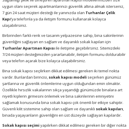
Sağlamlığı şıklık ile birleştiren apartman kapısı modellerimizden size
uygun olanı seçerek apartmanlarınızı güvenlik altına almak isterseniz,
7 gün 24 saat müşteri desteği ile yanınızda olan
Turhanlar Çelik
Kapı’
ya telefonla ya da iletişim formunu kullanarak kolayca
ulaşabilirsiniz.
Birbirinden farklı renk ve tasarım yelpazesine sahip, bina sakinlerinin
güvenliğini sağlayan en sağlam ve dayanıklı sokak kapıları için
Turhanlar Apartman Kapısı
ile iletişime geçebilirsiniz. Sitemizdeki
7/24 müşteri desteğimizden yararlanabilir, iletişim formunu doldurabilir
veya telefon açarak bize kolayca ulaşabilirsiniz.
Bina sokak kapısı seçilirken dikkat edilmesi gereken iki temel nokta
vardır. Bunlardan birincisi,
sokak kapısı modeli
seçerken günümüz
şartlarına ve güvenlik önlemlerine uygun olduğundan emin olmaktır.
Özellikle hırsızlık vakalarının sıkça yaşandığı günümüzde binalara art
niyetli kişilerin girmesini önlemek ve bina sakinlerinin emniyetini
sağlamak konusunda bina sokak kapısı çok önemli bir etkiye sahiptir.
Güvenli kilit sistemine sahip olan sağlam ve dayanıklı
sokak kapıları
,
binada yaşayanların güvenliğini en üst düzeyde sağlayan kapılardır.
Sokak kapısı seçimi
yapılırken dikkat edilmesi gereken bir diğer nokta