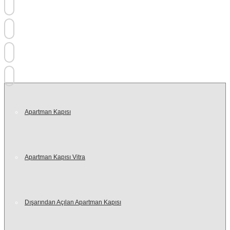
+90 (216) 421 04 46
+90 532 620 91 50
+90 532 267 21 19
info@turhanlarcelikkapi.com.tr
Apartman Kapısı
Apartman Kapısı Vitra
Dışarından Açılan Apartman Kapısı