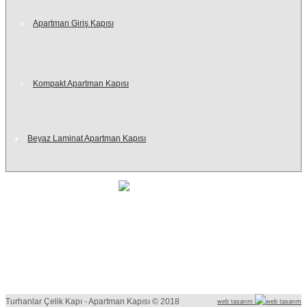
Apartman Giriş Kapısı
Kompakt Apartman Kapısı
Beyaz Laminat Apartman Kapısı
Turhanlar çelik kapı sizlere çok farklı alanlarda hizmet veriyor. Firma ana
faaliyetleri arasında çelik kapı, yangın kapısı, apartman kapısı ve villa kapıları
üretim, satış ve desteğini sayabiliriz. Teknoloji gelişmelerini takip eden
Turhanlar çelik kapı, Ar-Ge faaliyetleri sonucunda sürekli güncel, mükemmel
kalitede çözümler sunuyor.
Turhanlar Çelik Kapı - Apartman Kapısı © 2018
web tasarım