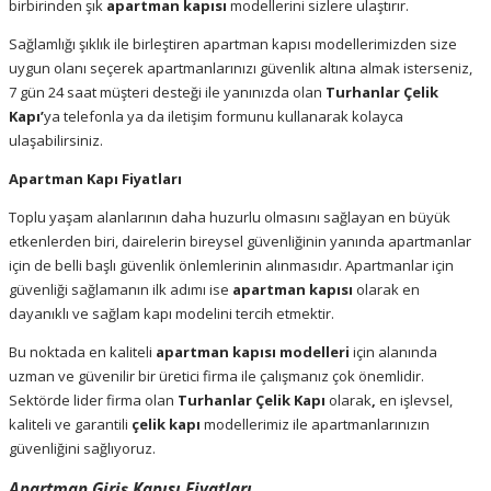
birbirinden şık
apartman kapısı
modellerini sizlere ulaştırır.
Sağlamlığı şıklık ile birleştiren apartman kapısı modellerimizden size
uygun olanı seçerek apartmanlarınızı güvenlik altına almak isterseniz,
7 gün 24 saat müşteri desteği ile yanınızda olan
Turhanlar Çelik
Kapı’
ya telefonla ya da iletişim formunu kullanarak kolayca
ulaşabilirsiniz.
Apartman Kapı Fiyatları
Toplu yaşam alanlarının daha huzurlu olmasını sağlayan en büyük
etkenlerden biri
,
dairelerin bireysel güvenliğinin yanında apartmanlar
için de belli başlı güvenlik önlemlerinin alınmasıdır. Apartmanlar için
güvenliği sağlamanın ilk adımı ise
apartman kapısı
olarak en
dayanıklı ve sağlam kapı modelini tercih etmektir.
Bu noktada en kaliteli
apartman kapısı modelleri
için alanında
uzman ve güvenilir bir üretici firma ile çalışmanız çok önemlidir.
Sektörde lider firma olan
Turhanlar Çelik Kapı
olarak
,
en işlevsel,
kaliteli ve garantili
çelik kapı
modellerimiz ile apartmanlarınızın
güvenliğini sağlıyoruz.
Apartman Giriş Kapısı Fiyatları