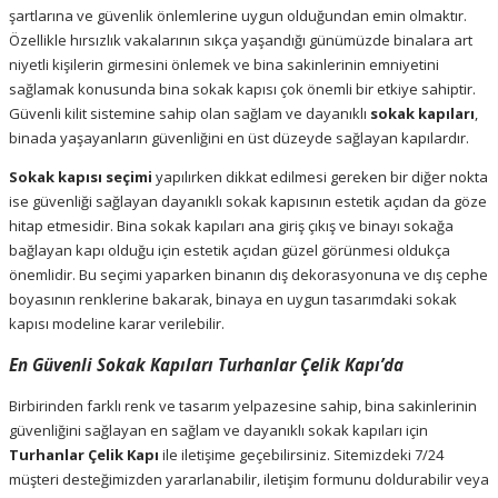
şartlarına ve güvenlik önlemlerine uygun olduğundan emin olmaktır.
Özellikle hırsızlık vakalarının sıkça yaşandığı günümüzde binalara art
niyetli kişilerin girmesini önlemek ve bina sakinlerinin emniyetini
sağlamak konusunda bina sokak kapısı çok önemli bir etkiye sahiptir.
Güvenli kilit sistemine sahip olan sağlam ve dayanıklı
sokak kapıları
,
binada yaşayanların güvenliğini en üst düzeyde sağlayan kapılardır.
Sokak kapısı seçimi
yapılırken dikkat edilmesi gereken bir diğer nokta
ise güvenliği sağlayan dayanıklı sokak kapısının estetik açıdan da göze
hitap etmesidir. Bina sokak kapıları ana giriş çıkış ve binayı sokağa
bağlayan kapı olduğu için estetik açıdan güzel görünmesi oldukça
önemlidir. Bu seçimi yaparken binanın dış dekorasyonuna ve dış cephe
boyasının renklerine bakarak, binaya en uygun tasarımdaki sokak
kapısı modeline karar verilebilir.
En Güvenli Sokak Kapıları Turhanlar Çelik Kapı’da
Birbirinden farklı renk ve tasarım yelpazesine sahip, bina sakinlerinin
güvenliğini sağlayan en sağlam ve dayanıklı sokak kapıları için
Turhanlar Çelik Kapı
ile iletişime geçebilirsiniz. Sitemizdeki 7/24
müşteri desteğimizden yararlanabilir, iletişim formunu doldurabilir veya