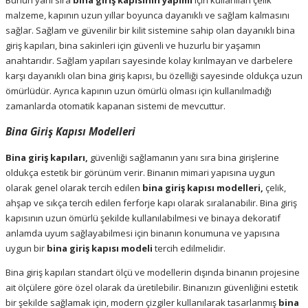
Bunun yanı sıra
bina giriş kapısının yapımı
için kullanılan çelik
malzeme, kapının uzun yıllar boyunca dayanıklı ve sağlam kalmasını
sağlar. Sağlam ve güvenilir bir kilit sistemine sahip olan dayanıklı bina
giriş kapıları, bina sakinleri için güvenli ve huzurlu bir yaşamın
anahtarıdır. Sağlam yapıları sayesinde kolay kırılmayan ve darbelere
karşı dayanıklı olan bina giriş kapısı, bu özelliği sayesinde oldukça uzun
ömürlüdür. Ayrıca kapının uzun ömürlü olması için kullanılmadığı
zamanlarda otomatik kapanan sistemi de mevcuttur.
Bina Giriş Kapısı Modelleri
Bina giriş kapıları,
güvenliği sağlamanın yanı sıra bina girişlerine
oldukça estetik bir görünüm verir.
Binanın mimari yapısına uygun
olarak genel olarak tercih edilen
bina giriş kapısı modelleri,
çelik,
ahşap ve sıkça tercih edilen ferforje kapı olarak sıralanabilir. Bina giriş
kapısının uzun ömürlü şekilde kullanılabilmesi ve binaya dekoratif
anlamda uyum sağlayabilmesi için binanın konumuna ve yapısına
uygun bir
bina giriş kapısı modeli
tercih edilmelidir.
Bina giriş kapıları standart ölçü ve modellerin dışında binanın projesine
ait ölçülere göre özel olarak da üretilebilir. Binanızın güvenliğini estetik
bir şekilde sağlamak için, modern çizgiler kullanılarak tasarlanmış
bina