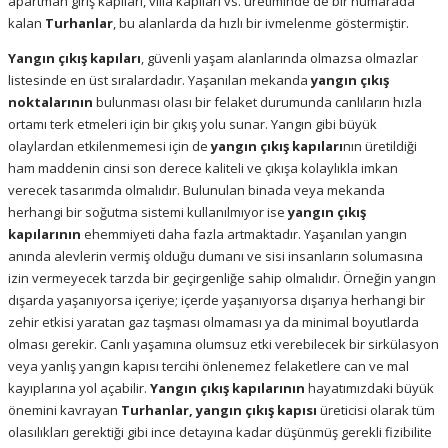
apartman giriş kapıları, villa kapıları vs. üretiminde de bir numarada
kalan
Turhanlar
, bu alanlarda da hızlı bir ivmelenme göstermiştir.
Yangın çıkış kapıları
, güvenli yaşam alanlarında olmazsa olmazlar
listesinde en üst sıralardadır. Yaşanılan mekanda
yangın çıkış
noktalarının
bulunması olası bir felaket durumunda canlıların hızla
ortamı terk etmeleri için bir çıkış yolu sunar. Yangın gibi büyük
olaylardan etkilenmemesi için de
yangın çıkış kapıları
nın üretildiği
ham maddenin cinsi son derece kaliteli ve çıkışa kolaylıkla imkan
verecek tasarımda olmalıdır. Bulunulan binada veya mekanda
herhangi bir soğutma sistemi kullanılmıyor ise
yangın çıkış
kapılarının
ehemmiyeti daha fazla artmaktadır. Yaşanılan yangın
anında alevlerin vermiş olduğu dumanı ve sisi insanların solumasına
izin vermeyecek tarzda bir geçirgenliğe sahip olmalıdır. Örneğin yangın
dışarda yaşanıyorsa içeriye; içerde yaşanıyorsa dışarıya herhangi bir
zehir etkisi yaratan gaz taşması olmaması ya da minimal boyutlarda
olması gerekir. Canlı yaşamına olumsuz etki verebilecek bir sirkülasyon
veya yanlış yangın kapısı tercihi önlenemez felaketlere can ve mal
kayıplarına yol açabilir.
Yangın çıkış kapılarının
hayatımızdaki büyük
önemini kavrayan
Turhanlar, yangın çıkış kapısı
üreticisi olarak tüm
olasılıkları gerektiği gibi ince detayına kadar düşünmüş gerekli fizibilite