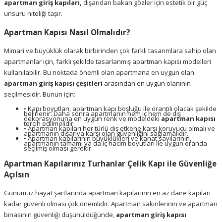
apartman giriş kapıları,
dışarıdan bakan gözler için estetik bir güç
unsuru niteliği taşır.
Apartman Kapısı Nasıl Olmalıdır?
Mimari ve büyüklük olarak birbirinden çok farklı tasarımlara sahip olan
apartmanlar için, farklı şekilde tasarlanmış apartman kapısı modelleri
kullanılabilir. Bu noktada önemli olan apartmana en uygun olan
apartman giriş kapısı çeşitleri
arasından en uygun olanının
seçilmesidir. Bunun için:
•
Kapı boyutları, apartman kapı boşluğu ile orantılı olacak şekilde
belirlenir. Daha sonra apartmanın hem iç hem de dış
dekorasyonuna en uygun renk ve modeldeki
apartman kapısı
tercih edilmelidir.
•
Apartman kapıları her türlü dış etkene karşı koruyucu olmalı ve
apartmanın dışarıya karşı olan güvenliğini sağlamalıdır.
•
Apartman kapılarının büyüklükleri ve kanat sayılarının
,
apartmanın tamamı ya da iç hacim boyutları ile uygun oranda
seçilmiş olması gerekir.
Apartman Kapılarınız Turhanlar Çelik Kapı ile Güvenliğe
Açılsın
Günümüz hayat şartlarında apartman kapılarının en az daire kapıları
kadar güvenli olması çok önemlidir. Apartman sakinlerinin ve apartman
binasının güvenliği düşünüldüğünde,
apartman giriş kapısı