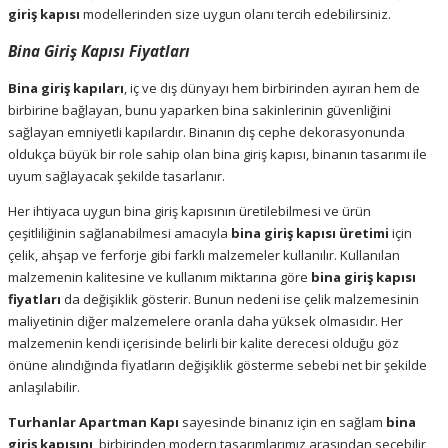
giriş kapısı
modellerinden size uygun olanı tercih edebilirsiniz.
Bina Giriş Kapısı Fiyatları
Bina giriş kapıları
, iç ve dış dünyayı hem birbirinden ayıran hem de
birbirine bağlayan, bunu yaparken bina sakinlerinin güvenliğini
sağlayan emniyetli kapılardır. Binanın dış cephe dekorasyonunda
oldukça büyük bir role sahip olan bina giriş kapısı, binanın tasarımı ile
uyum sağlayacak şekilde tasarlanır.
Her ihtiyaca uygun bina giriş kapısının üretilebilmesi ve ürün
çeşitliliğinin sağlanabilmesi amacıyla
bina giriş kapısı üretimi
için
çelik, ahşap ve ferforje gibi farklı malzemeler kullanılır. Kullanılan
malzemenin kalitesine ve kullanım miktarına göre
bina giriş kapısı
fiyatları
da değişiklik gösterir. Bunun nedeni ise çelik malzemesinin
maliyetinin diğer malzemelere oranla daha yüksek olmasıdır. Her
malzemenin kendi içerisinde belirli bir kalite derecesi olduğu göz
önüne alındığında fiyatların değişiklik gösterme sebebi net bir şekilde
anlaşılabilir.
Turhanlar Apartman Kapı
sayesinde binanız için en sağlam
bina
giriş kapısını
,
birbirinden modern tasarımlarımız arasından seçebilir,