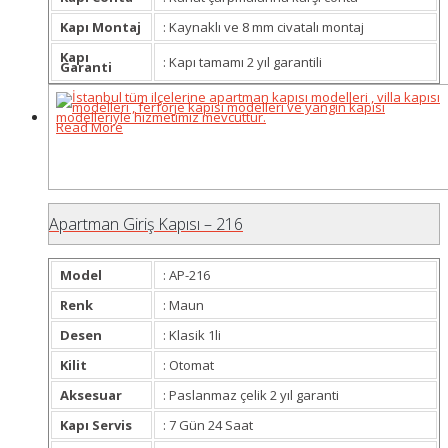
Kapı Montaj
: Kaynaklı ve 8 mm civatalı montaj
Kapı
: Kapı tamamı 2 yıl garantili
Garanti
Read More
Apartman Giriş Kapısı – 216
Model
: AP-216
Renk
: Maun
Desen
: Klasik 1li
Kilit
: Otomat
Aksesuar
: Paslanmaz çelik 2 yıl garanti
Kapı Servis
: 7 Gün 24 Saat