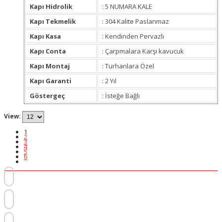
Kapı Hidrolik
: 5 NUMARA KALE
Kapı Tekmelik
: 304 Kalite Paslanmaz
Kapı Kasa
: Kendinden Pervazlı
Kapı Conta
: Çarpmalara Karşı kavucuk
Kapı Montaj
: Turhanlara Özel
Kapı Garanti
: 2 Yıl
Göstergeç
: İsteğe Bağlı
View:
1
2
3
4
5
6
Başıbüyük Mahallesi, Papatya Sk. No:12, 34714 Maltepe/İstanbul
+90 (216) 421 04 46