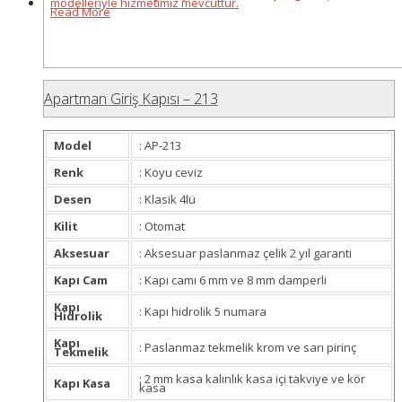
Read More
Apartman Giriş Kapısı – 213
Model
: AP-213
Renk
: Koyu ceviz
Desen
: Klasik 4lü
Kilit
: Otomat
Aksesuar
: Aksesuar paslanmaz çelik 2 yıl garanti
Kapı Cam
: Kapı camı 6 mm ve 8 mm damperli
Kapı
: Kapı hidrolik 5 numara
Hidrolik
Kapı
: Paslanmaz tekmelik krom ve sarı pirinç
Tekmelik
: 2 mm kasa kalınlık kasa içi takviye ve kör
Kapı Kasa
kasa