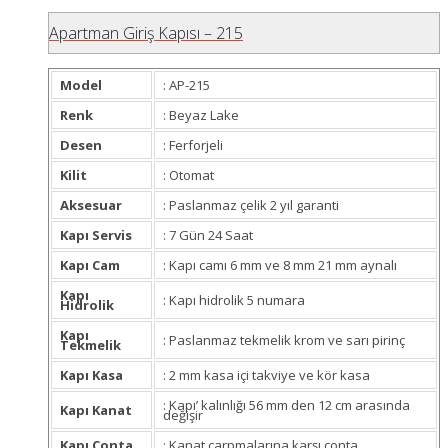
Apartman Giriş Kapısı – 215
Model
: AP-215
Renk
: Beyaz Lake
Desen
: Ferforjeli
Kilit
: Otomat
Aksesuar
: Paslanmaz çelik 2 yıl garanti
Kapı Servis
: 7 Gün 24 Saat
Kapı Cam
: Kapı camı 6 mm ve 8 mm 21 mm aynalı
Kapı
: Kapı hidrolik 5 numara
Hidrolik
Kapı
: Paslanmaz tekmelik krom ve sarı pirinç
Tekmelik
Kapı Kasa
: 2 mm kasa içi takviye ve kör kasa
: Kapı’ kalınlığı 56 mm den 12 cm arasında
Kapı Kanat
değişir
Kapı Conta
: Kanat çarpmalarına karşı conta