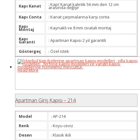
: Kapı’ Kanat kalınlık 56 mm den 12 cm
Kapı Kanat
arasında değişir
Kapı Conta
: Kanat çarpmalarına karşı conta
Kapı
: Kaynaklı ve 8 mm civatalı montaj
Montaj
Kapı
: Apartman Kapısı 2 yıl garantili
Garanti
Göstergeç
: Özel istek
Read More
Apartman Giriş Kapısı – 214
Model
: AP-214
Renk
: Koyu ceviz
Desen
: Klasik ikili