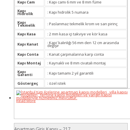
Kapı Cam
: Kapı camı 6 mm ve 8 mm füme
Kapı
: Kapı hidrolik 5 numara
Hidrolik
Kapı
: Paslanmaz tekmelik krom ve sarı pirinç
Tekmelik
Kapı Kasa
: 2 mm kasa içi takviye ve kör kasa
: Kapı’ kalınlığı 56 mm den 12 cm arasında
Kapı Kanat
değişir
Kapı Conta
: Kanat çarpmalarına karşı conta
Kapı Montaj
: Kaynaklı ve 8 mm civatalı montaj
Kapı
: Kapı tamamı 2 yıl garantili
Garanti
Göstergeç
: özel istek
Read More
Apartman Giriş Kapısı – 217