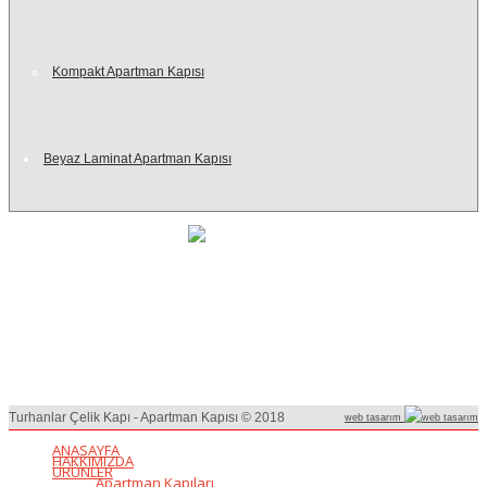
Kompakt Apartman Kapısı
Beyaz Laminat Apartman Kapısı
Turhanlar çelik kapı sizlere çok farklı alanlarda hizmet veriyor. Firma ana
faaliyetleri arasında çelik kapı, yangın kapısı, apartman kapısı ve villa kapıları
üretim, satış ve desteğini sayabiliriz. Teknoloji gelişmelerini takip eden
Turhanlar çelik kapı, Ar-Ge faaliyetleri sonucunda sürekli güncel, mükemmel
kalitede çözümler sunuyor.
Turhanlar Çelik Kapı - Apartman Kapısı © 2018
web tasarım
ANASAYFA
HAKKIMIZDA
ÜRÜNLER
Apartman Kapıları