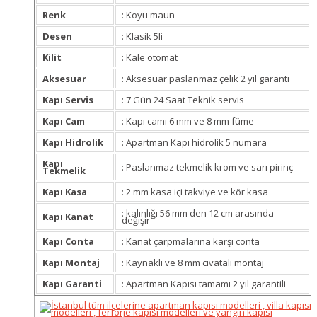
Renk
: Koyu maun
Desen
: Klasik 5li
Kilit
: Kale otomat
Aksesuar
: Aksesuar paslanmaz çelik 2 yıl garanti
Kapı Servis
: 7 Gün 24 Saat Teknik servis
Kapı Cam
: Kapı camı 6 mm ve 8 mm füme
Kapı Hidrolik
: Apartman Kapı hidrolik 5 numara
Kapı
: Paslanmaz tekmelik krom ve sarı pirinç
Tekmelik
Kapı Kasa
: 2 mm kasa içi takviye ve kör kasa
: kalınlığı 56 mm den 12 cm arasında
Kapı Kanat
değişir
Kapı Conta
: Kanat çarpmalarına karşı conta
Kapı Montaj
: Kaynaklı ve 8 mm civatalı montaj
Kapı Garanti
: Apartman Kapısı tamamı 2 yıl garantili