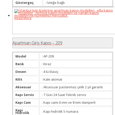
Göstergeç
: İsteğe bağlı
Read More
Apartman Giriş Kapısı – 209
Model
: AP-209
Renk
: Kiraz
Desen
: 4 lü klasiç
Kilit
: Kale atomat
Aksesuar
: Aksesuar paslanmaz çelik 2 yıl garanti
Kapı Servis
: 7 Gün 24 Saat Teknik servis
Kapı Cam
: Kapı camı 6 mm ve 8 mm damperli
Kapı
: Kapı hidrolik 5 numara
Hidrolik