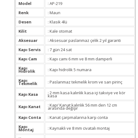
Model
: AP-219
Renk
: Maun
Desen
: Klasik 4lü
Kilit
: Kale otomat
Aksesuar
: Aksesuar paslanmaz çelik 2 yıl garanti
Kapı Servis
: 7 gün 24 sat
Kapı Cam
: Kapı camı 6 mm ve 8 mm damperli
Kapı
: Kapı hidrolik 5 numara
Hidrolik
Kapı
: Paslanmaz tekmelik krom ve sarı pirinç
Tekmelik
: 2 mm kasa kalınlık kasa içi takviye ve kör
Kapı Kasa
kasa
: Kapı’ Kanat kalınlık 56 mm den 12 cm
Kapı Kanat
arasında değişir
Kapı Conta
: Kanat çarpmalarına karşı conta
Kapı
: Kaynaklı ve 8 mm civatalı montaj
Montaj