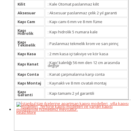
Kilit
: Kale Otomat paslanmaz kilit
Aksesuar
: Aksesuar paslanmaz çelik 2 yıl garanti
Kapı Cam
: Kapı camı 6 mm ve 8 mm füme
Kapı
: Kapı hidrolik 5 numara kale
Hidrolik
Kapı
: Paslanmaz tekmelik krom ve sarı pirinç
Tekmelik
Kapı Kasa
: 2 mm kasa içi takviye ve kör kasa
: Kapı’ kalınlığı 56 mm den 12 cm arasında
Kapı Kanat
değişir
Kapı Conta
: Kanat çarpmalarına karşı conta
Kapı Montaj
: Kaynaklı ve 8 mm civatalı montaj
Kapı
: Kapı tamamı 2 yıl garantili
Garanti
Read More