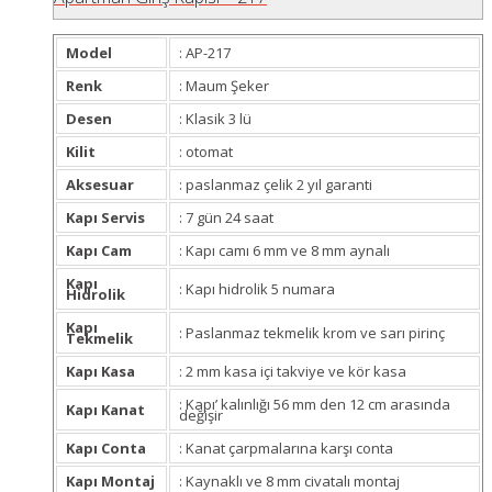
Model
: AP-217
Renk
: Maum Şeker
Desen
: Klasik 3 lü
Kilit
: otomat
Aksesuar
: paslanmaz çelik 2 yıl garanti
Kapı Servis
: 7 gün 24 saat
Kapı Cam
: Kapı camı 6 mm ve 8 mm aynalı
Kapı
: Kapı hidrolik 5 numara
Hidrolik
Kapı
: Paslanmaz tekmelik krom ve sarı pirinç
Tekmelik
Kapı Kasa
: 2 mm kasa içi takviye ve kör kasa
: Kapı’ kalınlığı 56 mm den 12 cm arasında
Kapı Kanat
değişir
Kapı Conta
: Kanat çarpmalarına karşı conta
Kapı Montaj
: Kaynaklı ve 8 mm civatalı montaj