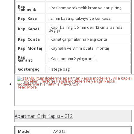
Kapı
: Paslanmaz tekmelik krom ve sarı pirinç
Tekmelik
Kapı Kasa
: 2 mm kasa içi takviye ve kör kasa
: Kapı’ kalınlığı 56 mm den 12 cm arasında
Kapı Kanat
değişir
Kapı Conta
: Kanat çarpmalarına karşı conta
Kapı Montaj
: Kaynaklı ve 8 mm civatalı montaj
Kapı
: Kapı tamamı 2 yıl garantili
Garanti
Göstergeç
: İsteğe bağlı
Read More
Apartman Giriş Kapısı – 212
Model
: AP-212