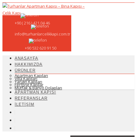
+90 ( 216 ) 421 04 46
info@turhanlarcelikkapi.com.tr
+90 532 620 91 50
ANASAYFA
HAKKIMIZDA
ÜRÜNLER
Apartman Kapıları
Villa Kapıları
Yangın Kapıları
Ferforje Kapılar
Mutfak & Banyo Dolapları
APARTMAN KAPISI
REFERANSLAR
İLETİŞİM