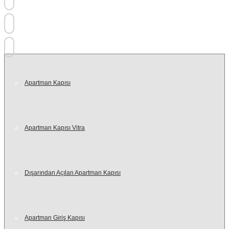
+90 532 620 91 50
+90 532 267 21 19
info@turhanlarcelikkapi.com.tr
Apartman Kapısı
Apartman Kapısı Vitra
Dışarından Açılan Apartman Kapısı
Apartman Giriş Kapısı