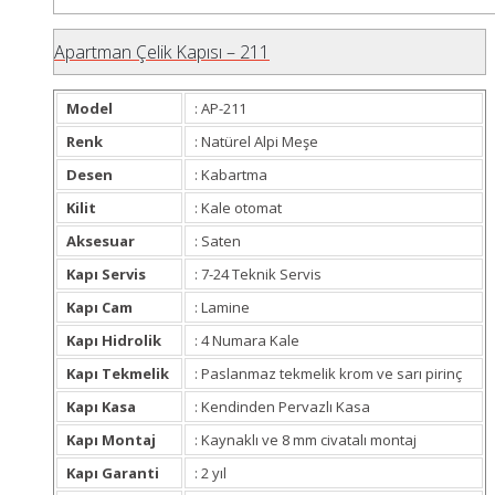
Apartman Çelik Kapısı – 211
Model
: AP-211
Renk
: Natürel Alpi Meşe
Desen
: Kabartma
Kilit
: Kale otomat
Aksesuar
: Saten
Kapı Servis
: 7-24 Teknik Servis
Kapı Cam
: Lamine
Kapı Hidrolik
: 4 Numara Kale
Kapı Tekmelik
: Paslanmaz tekmelik krom ve sarı pirinç
Kapı Kasa
: Kendinden Pervazlı Kasa
Kapı Montaj
: Kaynaklı ve 8 mm civatalı montaj
Kapı Garanti
: 2 yıl