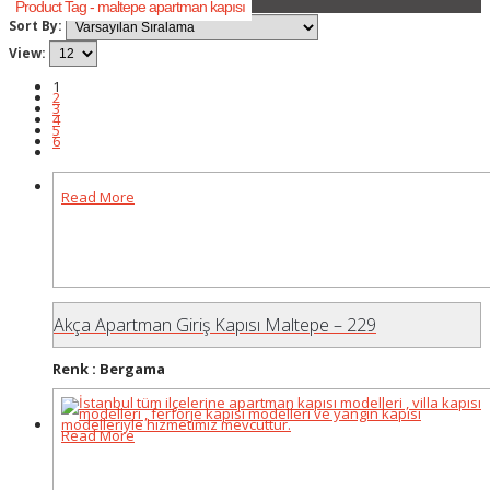
Product Tag - maltepe apartman kapısı
Sort By:
View:
1
2
3
4
5
6
Read More
Akça Apartman Giriş Kapısı Maltepe – 229
Renk : Bergama
Read More