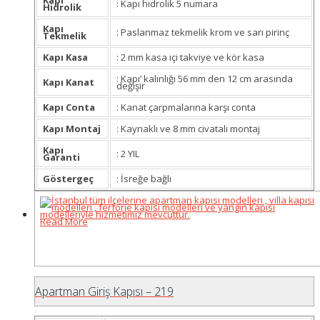
Kapı
: Kapı hidrolik 5 numara
Hidrolik
Kapı
: Paslanmaz tekmelik krom ve sarı pirinç
Tekmelik
Kapı Kasa
: 2 mm kasa içi takviye ve kör kasa
: Kapı’ kalınlığı 56 mm den 12 cm arasında
Kapı Kanat
değişir
Kapı Conta
: Kanat çarpmalarına karşı conta
Kapı Montaj
: Kaynaklı ve 8 mm civatalı montaj
Kapı
: 2 YIL
Garanti
Göstergeç
: İsreğe bağlı
Read More
Apartman Giriş Kapısı – 219