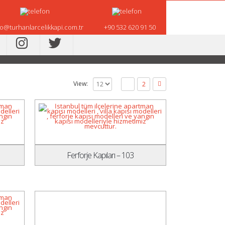
fo@turhanlarcelikkapi.com.tr
+90 532 620 91 50
View:
1
2
Ferforje Kapıları – 103