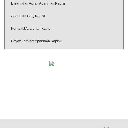
Dışarından Açılan Apartman Kapısı
Apartman Giriş Kapısı
Kompakt Apartman Kapısı
Beyaz Laminat Apartman Kapısı
Turhanlar çelik kapı sizlere çok farklı alanlarda hizmet veriyor. Firma ana
faaliyetleri arasında çelik kapı, yangın kapısı, apartman kapısı ve villa kapıları
üretim, satış ve desteğini sayabiliriz. Teknoloji gelişmelerini takip eden
Turhanlar çelik kapı, Ar-Ge faaliyetleri sonucunda sürekli güncel, mükemmel
kalitede çözümler sunuyor.