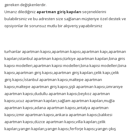
gereken değişkenlerdir.
Umarız dilediğiniz
apartman giriş kapıları
seçeneklerini
bulabilirsiniz ve bu adresten size sağlanan müşteriye özel destek ve
opsiyonlar ile sorunsuz mutlu bir alışveriş yapabilirsiniz
turhanlar apartman kapısı,apartman kapısı,apartman kapı,apartman
kapıları,istanbul apartman kapısı,türkiye apartman kapıları,bina giris
kapısı modelleri,apartman kapisi modelleri,bina kapisi modelleri,bina
kapısı,apartman giriş kapısı,apartman giriş kapıları,çelik kapı,çelik
giriş kapısı,İstanbul apartman kapısı,maltepe apartman
kapısı,maltepe apartman giriş kapısı,şişli apartman kapısı,ümraniye
apartman kapısı,dudullu apartman kapısı,beykoz apartman
kapısı,ucuz apartman kapıları,sağlam apartman kapıları,muğla
apartman kapısı,adana apartman kapısı,antalya apartman
kapısı,izmir apartman kapısı,ankara apartman kapısı,balıkesi
apartman kapısı,düzce apartman kapısı,villa kapıları,çelik
kapıları,yangın kapıları,yangın kapısı,ferforje kapısı,yangın çıkış