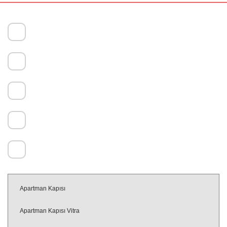
Başıbüyük Mahallesi, Papatya Sk. No:12, 34714 Maltepe/İstanbul
+90 (216) 421 04 46
+90 532 620 91 50
+90 532 267 21 19
info@turhanlarcelikkapi.com.tr
Apartman Kapısı
Apartman Kapısı Vitra